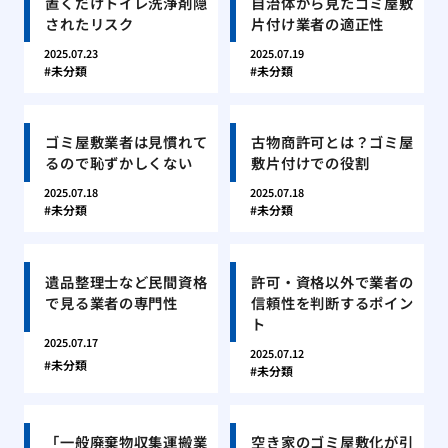
置くだけトイレ洗浄剤隠
自治体から見たゴミ屋敷
されたリスク
片付け業者の適正性
2025.07.23
2025.07.19
未分類
未分類
ゴミ屋敷業者は見慣れて
古物商許可とは？ゴミ屋
るので恥ずかしくない
敷片付けでの役割
2025.07.18
2025.07.18
未分類
未分類
遺品整理士など民間資格
許可・資格以外で業者の
で見る業者の専門性
信頼性を判断するポイン
ト
2025.07.17
2025.07.12
未分類
未分類
「一般廃棄物収集運搬業
空き家のゴミ屋敷化が引