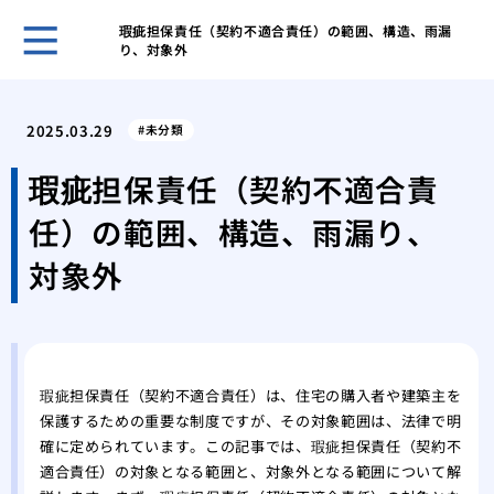
瑕疵担保責任（契約不適合責任）の範囲、構造、雨漏
り、対象外
ゴミ
と習
2025.03.29
未分類
ゴミ
する
瑕疵担保責任（契約不適合責
ゴミ
任）の範囲、構造、雨漏り、
きの
ゴミ
対象外
気を
業者
する
業者
際の
瑕疵担保責任（契約不適合責任）は、住宅の購入者や建築主を
保護するための重要な制度ですが、その対象範囲は、法律で明
業者
確に定められています。この記事では、瑕疵担保責任（契約不
際の
適合責任）の対象となる範囲と、対象外となる範囲について解