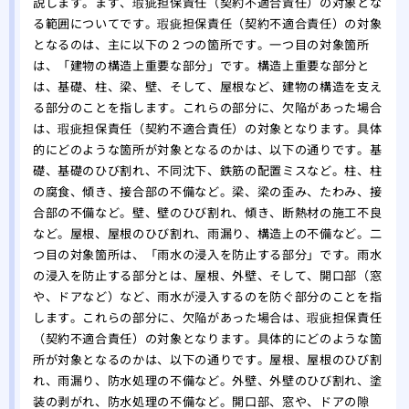
説します。まず、瑕疵担保責任（契約不適合責任）の対象とな
る範囲についてです。瑕疵担保責任（契約不適合責任）の対象
となるのは、主に以下の２つの箇所です。一つ目の対象箇所
は、「建物の構造上重要な部分」です。構造上重要な部分と
は、基礎、柱、梁、壁、そして、屋根など、建物の構造を支え
る部分のことを指します。これらの部分に、欠陥があった場合
は、瑕疵担保責任（契約不適合責任）の対象となります。具体
的にどのような箇所が対象となるのかは、以下の通りです。基
礎、基礎のひび割れ、不同沈下、鉄筋の配置ミスなど。柱、柱
の腐食、傾き、接合部の不備など。梁、梁の歪み、たわみ、接
合部の不備など。壁、壁のひび割れ、傾き、断熱材の施工不良
など。屋根、屋根のひび割れ、雨漏り、構造上の不備など。二
つ目の対象箇所は、「雨水の浸入を防止する部分」です。雨水
の浸入を防止する部分とは、屋根、外壁、そして、開口部（窓
や、ドアなど）など、雨水が浸入するのを防ぐ部分のことを指
します。これらの部分に、欠陥があった場合は、瑕疵担保責任
（契約不適合責任）の対象となります。具体的にどのような箇
所が対象となるのかは、以下の通りです。屋根、屋根のひび割
れ、雨漏り、防水処理の不備など。外壁、外壁のひび割れ、塗
装の剥がれ、防水処理の不備など。開口部、窓や、ドアの隙