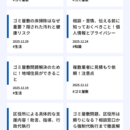
ゴミ屋敷の床掃除はなぜ
相談・苦情、伝える前に
重要？隠された汚れと健
知っておくべきこと！個
康リスク
人情報とプライバシー
2025.12.29
2025.12.24
生活
知識
ゴミ屋敷問題解決のため
複数業者に見積もり依
に！地域住民ができるこ
頼！注意点
と
2025.12.12
2025.12.19
ゴミ屋敷
生活
区役所による具体的な支
ゴミ屋敷問題、区役所は
援内容！助言、指導、行
頼りになる？相談窓口か
政代執行
ら強制代執行まで徹底解