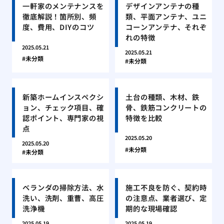
一軒家のメンテナンスを
デザインアンテナの種
徹底解説！箇所別、頻
類、平面アンテナ、ユニ
度、費用、DIYのコツ
コーンアンテナ、それぞ
れの特徴
2025.05.21
2025.05.21
未分類
未分類
新築ホームインスペクシ
土台の種類、木材、鉄
ョン、チェック項目、確
骨、鉄筋コンクリートの
認ポイント、専門家の視
特徴を比較
点
2025.05.20
2025.05.20
未分類
未分類
ベランダの掃除方法、水
施工不良を防ぐ、契約時
洗い、洗剤、重曹、高圧
の注意点、業者選び、定
洗浄機
期的な現場確認
2025.05.19
2025.05.19