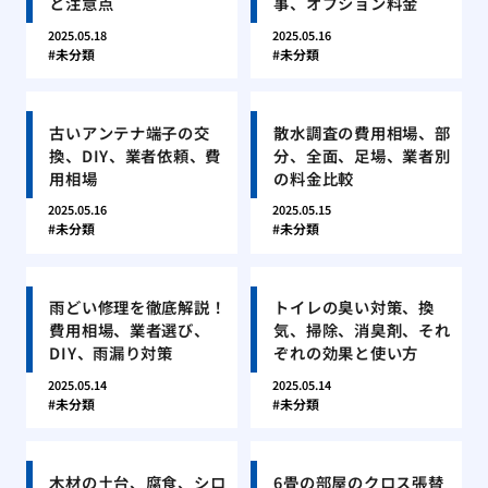
と注意点
事、オプション料金
2025.05.18
2025.05.16
未分類
未分類
古いアンテナ端子の交
散水調査の費用相場、部
換、DIY、業者依頼、費
分、全面、足場、業者別
用相場
の料金比較
2025.05.16
2025.05.15
未分類
未分類
雨どい修理を徹底解説！
トイレの臭い対策、換
費用相場、業者選び、
気、掃除、消臭剤、それ
DIY、雨漏り対策
ぞれの効果と使い方
2025.05.14
2025.05.14
未分類
未分類
木材の土台、腐食、シロ
6畳の部屋のクロス張替