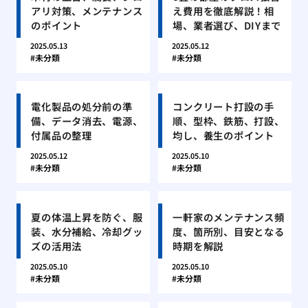
アリ対策、メンテナンス
え費用を徹底解説！相
のポイント
場、業者選び、DIYまで
2025.05.13
2025.05.12
未分類
未分類
電化製品の処分前の準
コンクリート打設の手
備、データ消去、電源、
順、型枠、鉄筋、打設、
付属品の整理
均し、養生のポイント
2025.05.12
2025.05.10
未分類
未分類
夏の体温上昇を防ぐ、服
一軒家のメンテナンス頻
装、水分補給、冷却グッ
度、箇所別、目安となる
ズの活用法
時期を解説
2025.05.10
2025.05.10
未分類
未分類