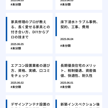
2025.06.05
2025.06.05
未分類
未分類
家具修理のプロが教え
床下浸水トラブル事例、
る、長く愛せる家具との
契約、工事、費用
付き合い方、DIYからプ
ロの技まで
2025.06.04
2025.06.05
未分類
未分類
エアコン設置業者の選び
長期優良住宅のメリッ
方、資格、実績、口コミ
ト、税制優遇、資産価
をチェック
値、快適性、耐久性
2025.06.02
2025.06.01
未分類
未分類
デザインアンテナ設置の
新築インスペクション後