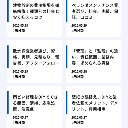
建物診断の費用相場を徹
ベランダメンテナンス業
底解説！種類別の料金と
者選び、料金、実績、保
安く抑えるコツ
証、口コミ
2025.05.29
2025.05.29
未分類
未分類
散水調査業者選び、資
「管理」と「監理」の違
格、実績、見積もり、報
い、責任範囲、業務内
告書、アフターフォロー
容、求められる資格
2025.05.29
2025.05.28
未分類
未分類
雨どい修理をDIYででき
壁紙の張替え、DIYと業
る範囲、清掃、応急処
者依頼のメリット、デメ
置、注意点
リット、費用相場
2025.05.27
2025.05.27
未分類
未分類