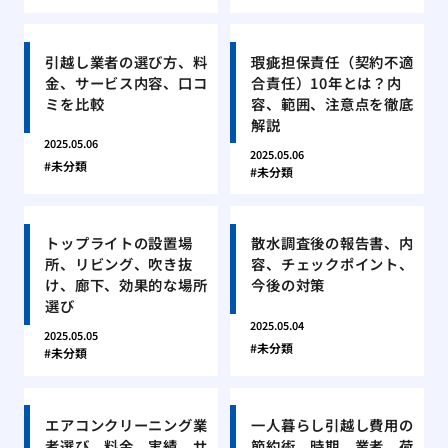
引越し業者の選び方、料
瑕疵担保責任（契約不適
金、サービス内容、口コ
合責任）10年とは？内
ミを比較
容、範囲、注意点を徹底
解説
2025.05.06
2025.05.06
未分類
未分類
トップライトの設置場
散水調査後の報告書、内
所、リビング、吹き抜
容、チェックポイント、
け、廊下、効果的な場所
今後の対策
選び
2025.05.04
2025.05.05
未分類
未分類
エアコンクリーニング業
一人暮らし引越し費用の
者選び、料金、実績、サ
節約術、時期、業者、荷