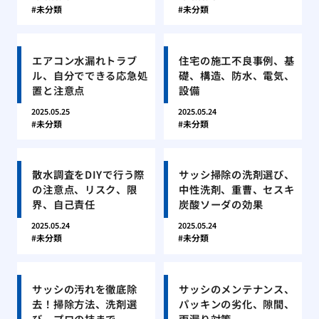
未分類
未分類
エアコン水漏れトラブ
住宅の施工不良事例、基
ル、自分でできる応急処
礎、構造、防水、電気、
置と注意点
設備
2025.05.25
2025.05.24
未分類
未分類
散水調査をDIYで行う際
サッシ掃除の洗剤選び、
の注意点、リスク、限
中性洗剤、重曹、セスキ
界、自己責任
炭酸ソーダの効果
2025.05.24
2025.05.24
未分類
未分類
サッシの汚れを徹底除
サッシのメンテナンス、
去！掃除方法、洗剤選
パッキンの劣化、隙間、
び、プロの技まで
雨漏り対策