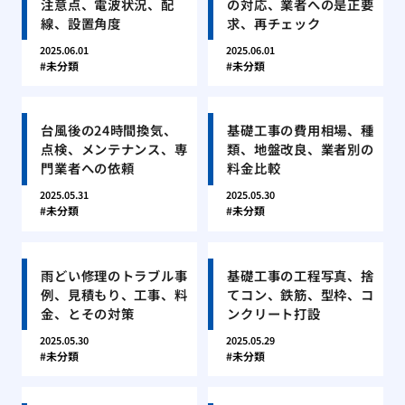
注意点、電波状況、配
の対応、業者への是正要
線、設置角度
求、再チェック
2025.06.01
2025.06.01
未分類
未分類
台風後の24時間換気、
基礎工事の費用相場、種
点検、メンテナンス、専
類、地盤改良、業者別の
門業者への依頼
料金比較
2025.05.31
2025.05.30
未分類
未分類
雨どい修理のトラブル事
基礎工事の工程写真、捨
例、見積もり、工事、料
てコン、鉄筋、型枠、コ
金、とその対策
ンクリート打設
2025.05.30
2025.05.29
未分類
未分類