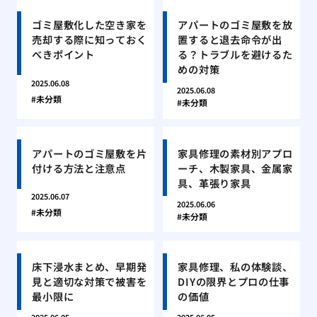
ゴミ屋敷化した空き家を
アパートのゴミ屋敷を放
売却する際に知っておく
置すると退去命令が出
べきポイント
る？トラブルを避けるた
めの対策
2025.06.08
2025.06.08
未分類
未分類
アパートのゴミ屋敷を片
家具修理の素材別アプロ
付ける方法と注意点
ーチ、木製家具、金属家
具、革張り家具
2025.06.07
2025.06.06
未分類
未分類
床下浸水まとめ、早期発
家具修理、私の体験談、
見と適切な対策で被害を
DIYの限界とプロの仕事
最小限に
の価値