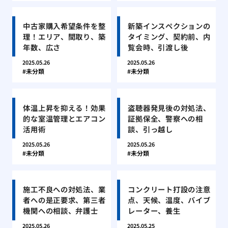
中古家購入希望条件を整
新築インスペクションの
理！エリア、間取り、築
タイミング、契約前、内
年数、広さ
覧会時、引渡し後
2025.05.26
2025.05.26
未分類
未分類
体温上昇を抑える！効果
盗聴器発見後の対処法、
的な室温管理とエアコン
証拠保全、警察への相
活用術
談、引っ越し
2025.05.26
2025.05.26
未分類
未分類
施工不良への対処法、業
コンクリート打設の注意
者への是正要求、第三者
点、天候、温度、バイブ
機関への相談、弁護士
レーター、養生
2025.05.26
2025.05.25