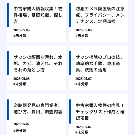
中古家購入情報収集！物
防犯カメラ設置後の注意
件相場、基礎知識、探し
点、プライバシー、メン
方
テナンス、定期点検
2025.05.09
2025.05.09
未分類
未分類
サッシの頑固な汚れ、水
サッシ掃除のプロの技、
垢、カビ、油汚れ、それ
効率的な手順、専用道
ぞれの落とし方
具、洗剤の活用
2025.05.08
2025.05.07
未分類
未分類
盗聴器発見の専門業者、
中古家購入物件の内見！
選び方、費用、調査内容
チェックリスト作成と確
認項目
2025.05.07
2025.05.07
未分類
未分類