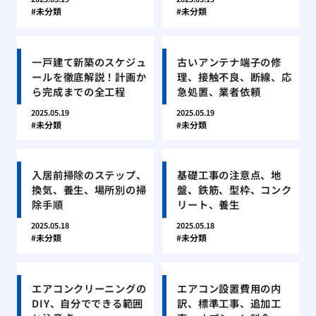
未分類
未分類
一戸建て新築のスケジュ
古いアンテナ端子の修
ールを徹底解説！計画か
理、接触不良、断線、応
ら完成までの全工程
急処置、業者依頼
2025.05.19
2025.05.19
未分類
未分類
入居前掃除のステップ、
基礎工事の注意点、地
換気、養生、場所別の掃
盤、鉄筋、型枠、コンク
除手順
リート、養生
2025.05.18
2025.05.18
未分類
未分類
エアコンクリーニングの
エアコン設置費用の内
DIY、自分でできる範囲
訳、標準工事、追加工