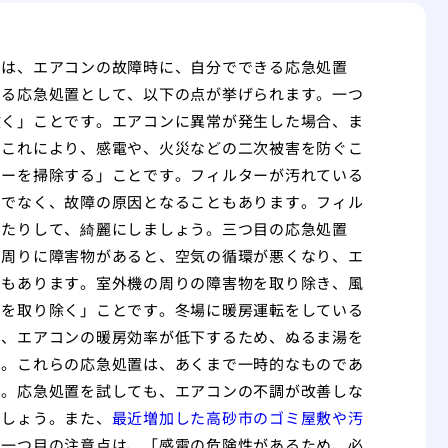
では、エアコンの故障時に、自分でできる応急処置
きる応急処置として、以下の点が挙げられます。一つ
抜く」ことです。エアコンに異常が発生した場合、ま
。これにより、感電や、火災などの二次被害を防ぐこ
ターを掃除する」ことです。フィルターが汚れている
けでなく、故障の原因となることもあります。フィル
したりして、綺麗にしましょう。三つ目の応急処置
の周りに障害物があると、空気の循環が悪くなり、エ
ともあります。室外機の周りの障害物を取り除き、風
霜を取り除く」ことです。冬場に暖房運転をしている
と、エアコンの暖房効率が低下するため、ぬるま湯を
う。これらの応急処置は、あくまで一時的なものであ
ん。応急処置を試しても、エアコンの不調が改善しな
ましょう。また、
最近増加した高砂市のゴミ屋敷や汚
。一つ目の注意点は、「感電の危険性があるため、必