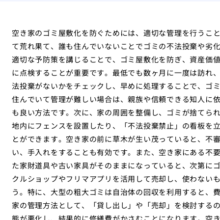
空き家のゴミ屋敷化を防ぐためには、適切な管理を行うこ
て荒れ果て、誰も住んでいないことでゴミの不法投棄や劣
適切な予防策を講じることで、ゴミ屋敷化を防ぎ、資産価
に点検することが重要です。最低でも数ヶ月に一度は訪れ
法投棄がないかをチェックし、早めに処理することで、ゴ
住んでいて管理が難しい場合は、親族や信頼できる知人に
も良い方法です。次に、家の周囲を整備し、ゴミが捨てら
地内にフェンスを設置したり、「不法投棄禁止」の看板を
とができます。空き家の前に草木が生い茂っていると、不
い、手入れをすることも有効です。また、空き家にある不
た家財道具や古い家具がそのままになっていると、次第に
クルショップやフリマアプリを活用して売却し、使わない
う。特に、大型の粗大ゴミは自治体の回収を利用すると、
家の管理方法として、「貸し出し」や「売却」を検討する
態が悪化し、結果的に修繕費がかさむことになります。空