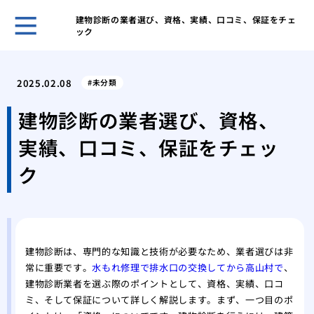
建物診断の業者選び、資格、実績、口コミ、保証をチェ
ック
ゴミ
と習
2025.02.08
未分類
ゴミ
する
建物診断の業者選び、資格、
ゴミ
実績、口コミ、保証をチェッ
きの
ゴミ
ク
気を
業者
する
業者
際の
建物診断は、専門的な知識と技術が必要なため、業者選びは非
常に重要です。
水もれ修理で排水口の交換してから高山村で
、
業者
建物診断業者を選ぶ際のポイントとして、資格、実績、口コ
際の
ミ、そして保証について詳しく解説します。まず、一つ目のポ