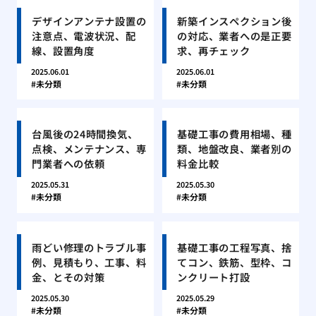
デザインアンテナ設置の
新築インスペクション後
注意点、電波状況、配
の対応、業者への是正要
線、設置角度
求、再チェック
2025.06.01
2025.06.01
未分類
未分類
台風後の24時間換気、
基礎工事の費用相場、種
点検、メンテナンス、専
類、地盤改良、業者別の
門業者への依頼
料金比較
2025.05.31
2025.05.30
未分類
未分類
雨どい修理のトラブル事
基礎工事の工程写真、捨
例、見積もり、工事、料
てコン、鉄筋、型枠、コ
金、とその対策
ンクリート打設
2025.05.30
2025.05.29
未分類
未分類