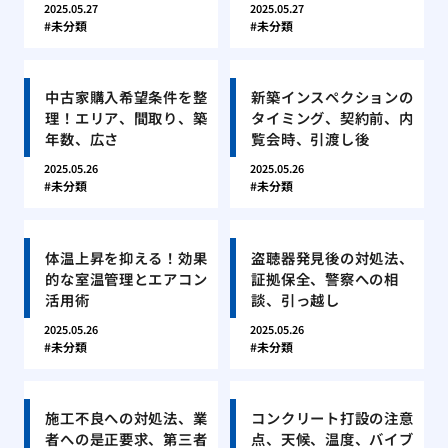
2025.05.27
2025.05.27
未分類
未分類
中古家購入希望条件を整
新築インスペクションの
理！エリア、間取り、築
タイミング、契約前、内
年数、広さ
覧会時、引渡し後
2025.05.26
2025.05.26
未分類
未分類
体温上昇を抑える！効果
盗聴器発見後の対処法、
的な室温管理とエアコン
証拠保全、警察への相
活用術
談、引っ越し
2025.05.26
2025.05.26
未分類
未分類
施工不良への対処法、業
コンクリート打設の注意
者への是正要求、第三者
点、天候、温度、バイブ