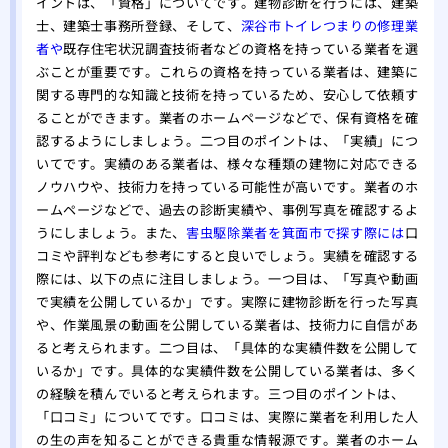
イントは、「資格」についてです。建物診断を行うには、建築
士、建築士事務所登録、そして、
深谷市トイレつまりの修理業
者や
既存住宅状況調査技術者などの資格を持っている業者を選
ぶことが重要です。これらの資格を持っている業者は、建築に
関する専門的な知識と技術を持っているため、安心して依頼す
ることができます。業者のホームページなどで、保有資格を確
認するようにしましょう。二つ目のポイントは、「実績」につ
いてです。実績のある業者は、様々な種類の建物に対応できる
ノウハウや、技術力を持っている可能性が高いです。業者のホ
ームページなどで、過去の診断実績や、事例写真を確認するよ
うにしましょう。また、
害虫駆除業者を箕面市で探す際には
口
コミや評判なども参考にすると良いでしょう。実績を確認する
際には、以下の点に注目しましょう。一つ目は、「写真や動画
で実績を公開しているか」です。実際に建物診断を行った写真
や、作業風景の動画を公開している業者は、技術力に自信があ
ると考えられます。二つ目は、「具体的な実績件数を公開して
いるか」です。具体的な実績件数を公開している業者は、多く
の経験を積んでいると考えられます。三つ目のポイントは、
「口コミ」についてです。口コミは、実際に業者を利用した人
の生の声を知ることができる貴重な情報源です。業者のホーム