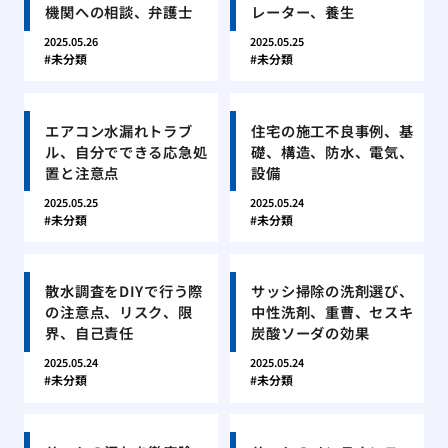
機関への相談、弁護士
レーター、養生
2025.05.26
2025.05.25
未分類
未分類
エアコン水漏れトラブ
住宅の施工不良事例、基
ル、自分でできる応急処
礎、構造、防水、電気、
置と注意点
設備
2025.05.25
2025.05.24
未分類
未分類
散水調査をDIYで行う際
サッシ掃除の洗剤選び、
の注意点、リスク、限
中性洗剤、重曹、セスキ
界、自己責任
炭酸ソーダの効果
2025.05.24
2025.05.24
未分類
未分類