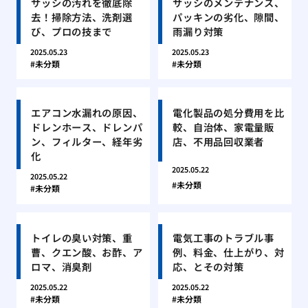
サッシの汚れを徹底除
サッシのメンテナンス、
去！掃除方法、洗剤選
パッキンの劣化、隙間、
び、プロの技まで
雨漏り対策
2025.05.23
2025.05.23
未分類
未分類
エアコン水漏れの原因、
電化製品の処分費用を比
ドレンホース、ドレンパ
較、自治体、家電量販
ン、フィルター、経年劣
店、不用品回収業者
化
2025.05.22
2025.05.22
未分類
未分類
トイレの臭い対策、重
電気工事のトラブル事
曹、クエン酸、お酢、ア
例、料金、仕上がり、対
ロマ、消臭剤
応、とその対策
2025.05.22
2025.05.22
未分類
未分類