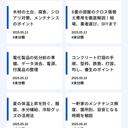
木材の土台、腐食、シロ
6畳の部屋のクロス張替
アリ対策、メンテナンス
え費用を徹底解説！相
のポイント
場、業者選び、DIYまで
2025.05.13
2025.05.12
未分類
未分類
電化製品の処分前の準
コンクリート打設の手
備、データ消去、電源、
順、型枠、鉄筋、打設、
付属品の整理
均し、養生のポイント
2025.05.12
2025.05.10
未分類
未分類
夏の体温上昇を防ぐ、服
一軒家のメンテナンス頻
装、水分補給、冷却グッ
度、箇所別、目安となる
ズの活用法
時期を解説
2025.05.10
2025.05.10