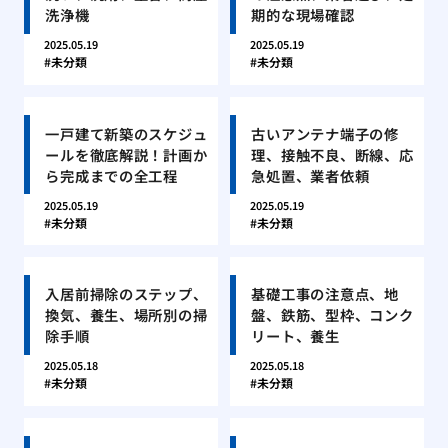
洗浄機
期的な現場確認
2025.05.19
2025.05.19
未分類
未分類
一戸建て新築のスケジュ
古いアンテナ端子の修
ールを徹底解説！計画か
理、接触不良、断線、応
ら完成までの全工程
急処置、業者依頼
2025.05.19
2025.05.19
未分類
未分類
入居前掃除のステップ、
基礎工事の注意点、地
換気、養生、場所別の掃
盤、鉄筋、型枠、コンク
除手順
リート、養生
2025.05.18
2025.05.18
未分類
未分類