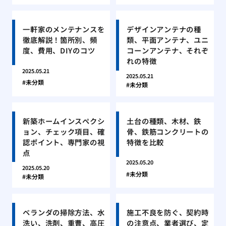
一軒家のメンテナンスを
デザインアンテナの種
徹底解説！箇所別、頻
類、平面アンテナ、ユニ
度、費用、DIYのコツ
コーンアンテナ、それぞ
れの特徴
2025.05.21
2025.05.21
未分類
未分類
新築ホームインスペクシ
土台の種類、木材、鉄
ョン、チェック項目、確
骨、鉄筋コンクリートの
認ポイント、専門家の視
特徴を比較
点
2025.05.20
2025.05.20
未分類
未分類
ベランダの掃除方法、水
施工不良を防ぐ、契約時
洗い、洗剤、重曹、高圧
の注意点、業者選び、定