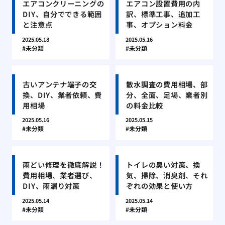
エアコンクリーニングの
エアコン設置費用の内
DIY、自分でできる範囲
訳、標準工事、追加工
と注意点
事、オプション料金
2025.05.18
2025.05.16
未分類
未分類
古いアンテナ端子の交
散水調査の費用相場、部
換、DIY、業者依頼、費
分、全面、足場、業者別
用相場
の料金比較
2025.05.16
2025.05.15
未分類
未分類
雨どい修理を徹底解説！
トイレの臭い対策、換
費用相場、業者選び、
気、掃除、消臭剤、それ
DIY、雨漏り対策
ぞれの効果と使い方
2025.05.14
2025.05.14
未分類
未分類