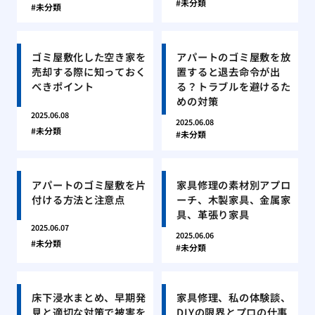
未分類
未分類
ゴミ屋敷化した空き家を
アパートのゴミ屋敷を放
売却する際に知っておく
置すると退去命令が出
べきポイント
る？トラブルを避けるた
めの対策
2025.06.08
2025.06.08
未分類
未分類
アパートのゴミ屋敷を片
家具修理の素材別アプロ
付ける方法と注意点
ーチ、木製家具、金属家
具、革張り家具
2025.06.07
2025.06.06
未分類
未分類
床下浸水まとめ、早期発
家具修理、私の体験談、
見と適切な対策で被害を
DIYの限界とプロの仕事