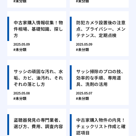
未分類
未分類
中古家購入情報収集！物
防犯カメラ設置後の注意
件相場、基礎知識、探し
点、プライバシー、メン
方
テナンス、定期点検
2025.05.09
2025.05.09
未分類
未分類
サッシの頑固な汚れ、水
サッシ掃除のプロの技、
垢、カビ、油汚れ、それ
効率的な手順、専用道
ぞれの落とし方
具、洗剤の活用
2025.05.08
2025.05.07
未分類
未分類
盗聴器発見の専門業者、
中古家購入物件の内見！
選び方、費用、調査内容
チェックリスト作成と確
認項目