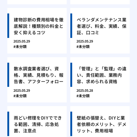
建物診断の費用相場を徹
ベランダメンテナンス業
底解説！種類別の料金と
者選び、料金、実績、保
安く抑えるコツ
証、口コミ
2025.05.29
2025.05.29
未分類
未分類
散水調査業者選び、資
「管理」と「監理」の違
格、実績、見積もり、報
い、責任範囲、業務内
告書、アフターフォロー
容、求められる資格
2025.05.29
2025.05.28
未分類
未分類
雨どい修理をDIYででき
壁紙の張替え、DIYと業
る範囲、清掃、応急処
者依頼のメリット、デメ
置、注意点
リット、費用相場