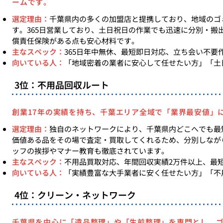
ームです。
選定理由：
千葉県内の多くの加盟店と提携しており、地域のゴ
す。365日営業しており、土日祝日の作業でも迅速に分別・搬
償責任保険がある点も安心材料です。
主なスペック：
365日年中無休、最短即日対応、立ち会い不要
向いている人：
「地域密着の業者に安心して任せたい方」「土
3位：不用品回収ルート
創業17年の実績を持ち、千葉エリア全域で「業界最安値」
選定理由：
独自のネットワークにより、千葉県内どこへでも最
価値ある品をその場で査定・買取してくれるため、分別しなが
ッフの挨拶やマナー教育も徹底されています。
主なスペック：
不用品買取対応、年間回収実績2万件以上、最短2
向いている人：
「実績豊富な大手業者に安く任せたい方」「不
4位：クリーン・ネットワーク
千葉県を中心に「遺品整理」や「生前整理」を専門とし、