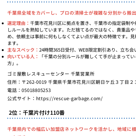
千葉県全域をカバーし、プロの清掃士が複雑な分別から搬
選定理由：
千葉市花見川区に拠点を置き、千葉市の指定袋制や
しルールを熟知しています。ただ捨てるのではなく、貴重品や
め、依頼主は事前に何もしなくてよい点が最大の特徴です。見
ます。
主なスペック：
24時間365日受付、WEB限定割引あり、立ち
向いている人：
「千葉の分別ルールが難しくて手が止まってい
方」。
ゴミ屋敷レスキューセンター 千葉営業所
住所：〒262-0019 千葉県千葉市花見川区朝日ケ丘３丁目２
電話：05018805253
公式サイト：
https://rescue-garbage.com/
2位：千葉片付け110番
千葉県内での幅広い加盟店ネットワークを活かし、地域に