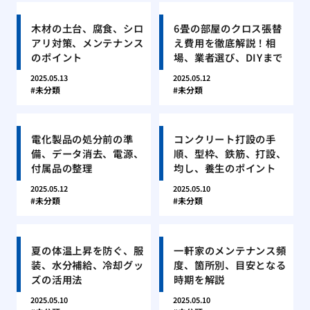
木材の土台、腐食、シロ
6畳の部屋のクロス張替
アリ対策、メンテナンス
え費用を徹底解説！相
のポイント
場、業者選び、DIYまで
2025.05.13
2025.05.12
未分類
未分類
電化製品の処分前の準
コンクリート打設の手
備、データ消去、電源、
順、型枠、鉄筋、打設、
付属品の整理
均し、養生のポイント
2025.05.12
2025.05.10
未分類
未分類
夏の体温上昇を防ぐ、服
一軒家のメンテナンス頻
装、水分補給、冷却グッ
度、箇所別、目安となる
ズの活用法
時期を解説
2025.05.10
2025.05.10