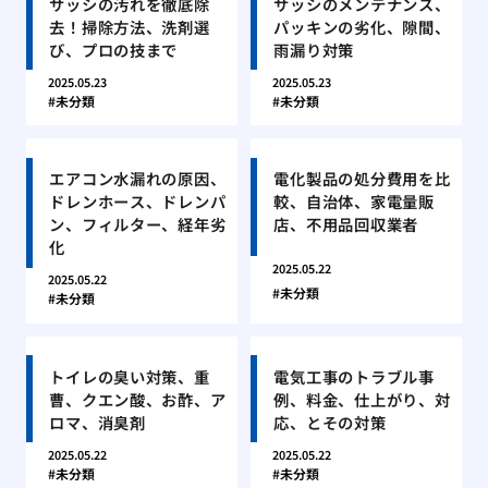
サッシの汚れを徹底除
サッシのメンテナンス、
去！掃除方法、洗剤選
パッキンの劣化、隙間、
び、プロの技まで
雨漏り対策
2025.05.23
2025.05.23
未分類
未分類
エアコン水漏れの原因、
電化製品の処分費用を比
ドレンホース、ドレンパ
較、自治体、家電量販
ン、フィルター、経年劣
店、不用品回収業者
化
2025.05.22
2025.05.22
未分類
未分類
トイレの臭い対策、重
電気工事のトラブル事
曹、クエン酸、お酢、ア
例、料金、仕上がり、対
ロマ、消臭剤
応、とその対策
2025.05.22
2025.05.22
未分類
未分類