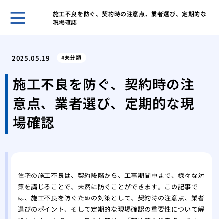
施工不良を防ぐ、契約時の注意点、業者選び、定期的な
現場確認
ゴミ
と習
2025.05.19
未分類
ゴミ
する
施工不良を防ぐ、契約時の注
ゴミ
意点、業者選び、定期的な現
きの
ゴミ
場確認
気を
業者
する
業者
際の
住宅の施工不良は、契約段階から、工事期間中まで、様々な対
策を講じることで、未然に防ぐことができます。この記事で
業者
は、施工不良を防ぐための対策として、契約時の注意点、業者
際の
選びのポイント、そして定期的な現場確認の重要性について解