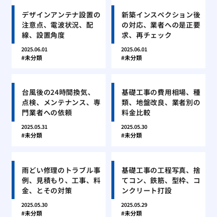
デザインアンテナ設置の
新築インスペクション後
注意点、電波状況、配
の対応、業者への是正要
線、設置角度
求、再チェック
2025.06.01
2025.06.01
未分類
未分類
台風後の24時間換気、
基礎工事の費用相場、種
点検、メンテナンス、専
類、地盤改良、業者別の
門業者への依頼
料金比較
2025.05.31
2025.05.30
未分類
未分類
雨どい修理のトラブル事
基礎工事の工程写真、捨
例、見積もり、工事、料
てコン、鉄筋、型枠、コ
金、とその対策
ンクリート打設
2025.05.30
2025.05.29
未分類
未分類