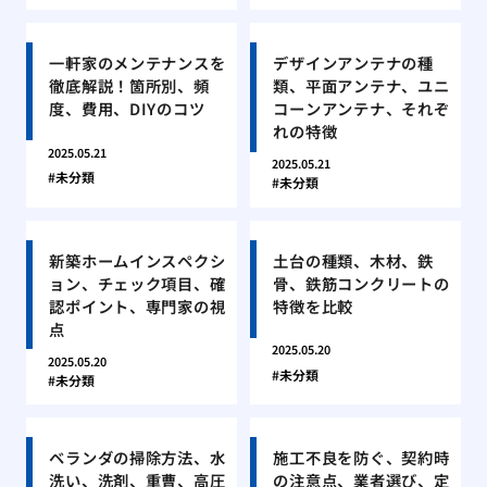
一軒家のメンテナンスを
デザインアンテナの種
徹底解説！箇所別、頻
類、平面アンテナ、ユニ
度、費用、DIYのコツ
コーンアンテナ、それぞ
れの特徴
2025.05.21
2025.05.21
未分類
未分類
新築ホームインスペクシ
土台の種類、木材、鉄
ョン、チェック項目、確
骨、鉄筋コンクリートの
認ポイント、専門家の視
特徴を比較
点
2025.05.20
2025.05.20
未分類
未分類
ベランダの掃除方法、水
施工不良を防ぐ、契約時
洗い、洗剤、重曹、高圧
の注意点、業者選び、定