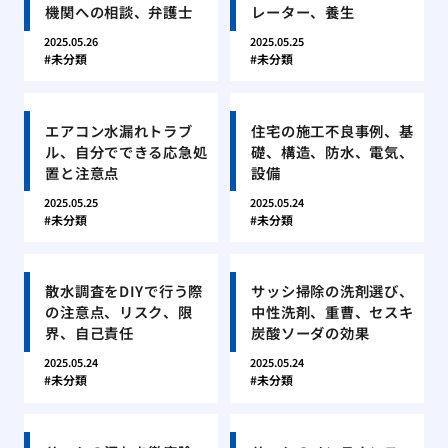
機関への相談、弁護士
レーター、養生
2025.05.26
2025.05.25
未分類
未分類
エアコン水漏れトラブ
住宅の施工不良事例、基
ル、自分でできる応急処
礎、構造、防水、電気、
置と注意点
設備
2025.05.25
2025.05.24
未分類
未分類
散水調査をDIYで行う際
サッシ掃除の洗剤選び、
の注意点、リスク、限
中性洗剤、重曹、セスキ
界、自己責任
炭酸ソーダの効果
2025.05.24
2025.05.24
未分類
未分類