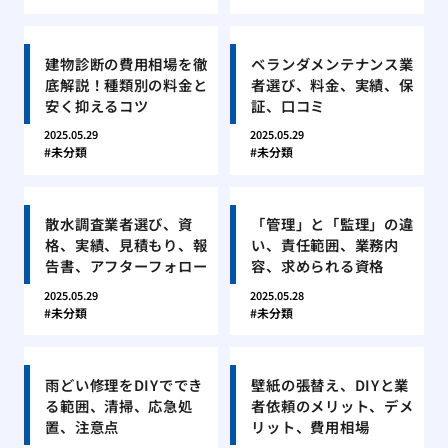
建物診断の費用相場を徹
ベランダメンテナンス業
底解説！種類別の料金と
者選び、料金、実績、保
安く抑えるコツ
証、口コミ
2025.05.29
2025.05.29
未分類
未分類
散水調査業者選び、資
「管理」と「監理」の違
格、実績、見積もり、報
い、責任範囲、業務内
告書、アフターフォロー
容、求められる資格
2025.05.29
2025.05.28
未分類
未分類
雨どい修理をDIYででき
壁紙の張替え、DIYと業
る範囲、清掃、応急処
者依頼のメリット、デメ
置、注意点
リット、費用相場