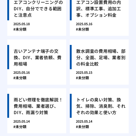
エアコンクリーニングの
エアコン設置費用の内
DIY、自分でできる範囲
訳、標準工事、追加工
と注意点
事、オプション料金
2025.05.18
2025.05.16
未分類
未分類
古いアンテナ端子の交
散水調査の費用相場、部
換、DIY、業者依頼、費
分、全面、足場、業者別
用相場
の料金比較
2025.05.16
2025.05.15
未分類
未分類
雨どい修理を徹底解説！
トイレの臭い対策、換
費用相場、業者選び、
気、掃除、消臭剤、それ
DIY、雨漏り対策
ぞれの効果と使い方
2025.05.14
2025.05.14
未分類
未分類