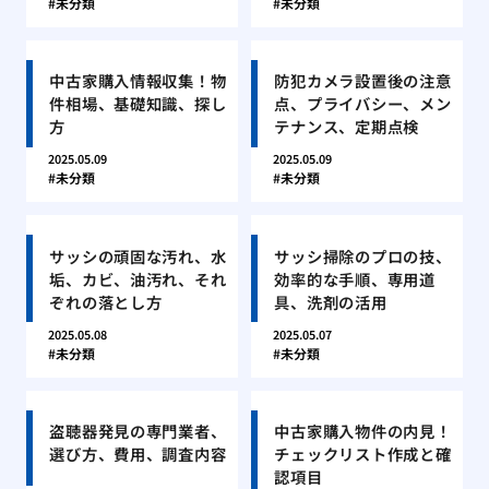
未分類
未分類
中古家購入情報収集！物
防犯カメラ設置後の注意
件相場、基礎知識、探し
点、プライバシー、メン
方
テナンス、定期点検
2025.05.09
2025.05.09
未分類
未分類
サッシの頑固な汚れ、水
サッシ掃除のプロの技、
垢、カビ、油汚れ、それ
効率的な手順、専用道
ぞれの落とし方
具、洗剤の活用
2025.05.08
2025.05.07
未分類
未分類
盗聴器発見の専門業者、
中古家購入物件の内見！
選び方、費用、調査内容
チェックリスト作成と確
認項目