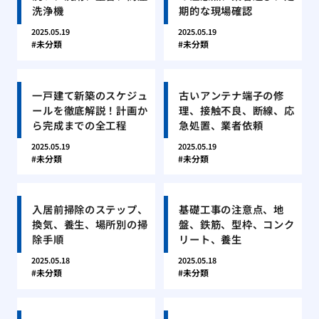
洗浄機
期的な現場確認
2025.05.19
2025.05.19
未分類
未分類
一戸建て新築のスケジュ
古いアンテナ端子の修
ールを徹底解説！計画か
理、接触不良、断線、応
ら完成までの全工程
急処置、業者依頼
2025.05.19
2025.05.19
未分類
未分類
入居前掃除のステップ、
基礎工事の注意点、地
換気、養生、場所別の掃
盤、鉄筋、型枠、コンク
除手順
リート、養生
2025.05.18
2025.05.18
未分類
未分類