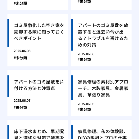
未分類
未分類
ゴミ屋敷化した空き家を
アパートのゴミ屋敷を放
売却する際に知っておく
置すると退去命令が出
べきポイント
る？トラブルを避けるた
めの対策
2025.06.08
2025.06.08
未分類
未分類
アパートのゴミ屋敷を片
家具修理の素材別アプロ
付ける方法と注意点
ーチ、木製家具、金属家
具、革張り家具
2025.06.07
2025.06.06
未分類
未分類
床下浸水まとめ、早期発
家具修理、私の体験談、
見と適切な対策で被害を
DIYの限界とプロの仕事