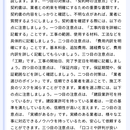
説します。まず、一つ目の対策は、「契約時の注意点」です。
契約書は、業者との約束を明確にするための重要な書類です。
契約書の内容をしっかりと確認し、不明な点があれば、業者に
質問するようにしましょう。契約書を確認する際には、以下の
点に注意しましょう。一つ目の注意点は、「工事内容を詳細に
記載する」ことです。工事の範囲、使用する材料、工法などを
具体的に記載しましょう。二つ目の注意点は、「費用内訳を明
確にする」ことです。基本料金、追加費用、諸経費など、費用
内訳を詳しく記載してもらいましょう。三つ目の注意点は、
「工期」です。工事の開始日、完了予定日を明確に記載しまし
ょう。四つ目の注意点は、「保証内容」です。保証期間や、保
証範囲などを詳しく確認しましょう。二つ目の対策は、「業者
選びのポイント」です。信頼できる業者を選ぶことで、施工不
良のリスクを減らすことができます。業者を選ぶ際には、以下
の点に注意しましょう。一つ目の注意点は、「建設業許可を持
っているか」です。建設業許可を持っている業者は、一定の基
準を満たしているため、信頼性が高いと言えます。二つ目の注
意点は、「実績があるか」です。実績のある業者は、様々な工
事に対応できるノウハウを持っているため、安心して依頼する
ことができます。三つ目の注意点は、「口コミや評判が良い