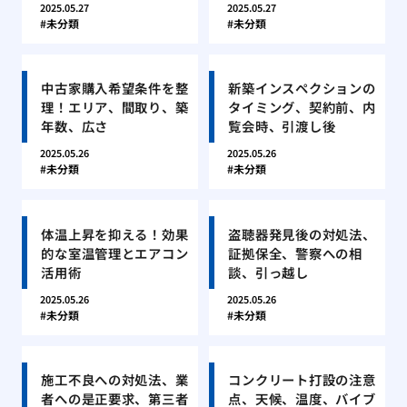
2025.05.27
2025.05.27
未分類
未分類
中古家購入希望条件を整
新築インスペクションの
理！エリア、間取り、築
タイミング、契約前、内
年数、広さ
覧会時、引渡し後
2025.05.26
2025.05.26
未分類
未分類
体温上昇を抑える！効果
盗聴器発見後の対処法、
的な室温管理とエアコン
証拠保全、警察への相
活用術
談、引っ越し
2025.05.26
2025.05.26
未分類
未分類
施工不良への対処法、業
コンクリート打設の注意
者への是正要求、第三者
点、天候、温度、バイブ