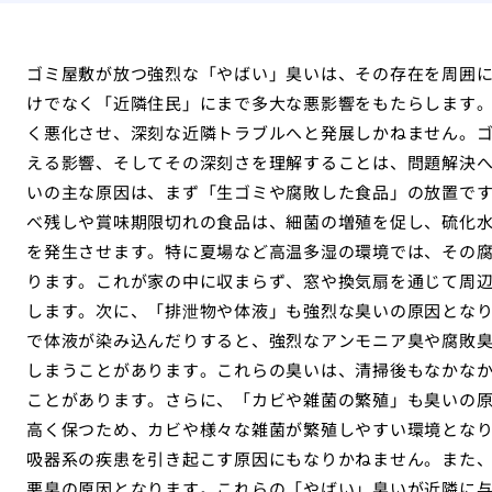
ゴミ屋敷が放つ強烈な「やばい」臭いは、その存在を周囲
けでなく「近隣住民」にまで多大な悪影響をもたらします
く悪化させ、深刻な近隣トラブルへと発展しかねません。
える影響、そしてその深刻さを理解することは、問題解決
いの主な原因は、まず「生ゴミや腐敗した食品」の放置で
べ残しや賞味期限切れの食品は、細菌の増殖を促し、硫化
を発生させます。特に夏場など高温多湿の環境では、その
ります。これが家の中に収まらず、窓や換気扇を通じて周
します。次に、「排泄物や体液」も強烈な臭いの原因とな
で体液が染み込んだりすると、強烈なアンモニア臭や腐敗
しまうことがあります。これらの臭いは、清掃後もなかな
ことがあります。さらに、「カビや雑菌の繁殖」も臭いの
高く保つため、カビや様々な雑菌が繁殖しやすい環境とな
吸器系の疾患を引き起こす原因にもなりかねません。また
悪臭の原因となります。これらの「やばい」臭いが近隣に