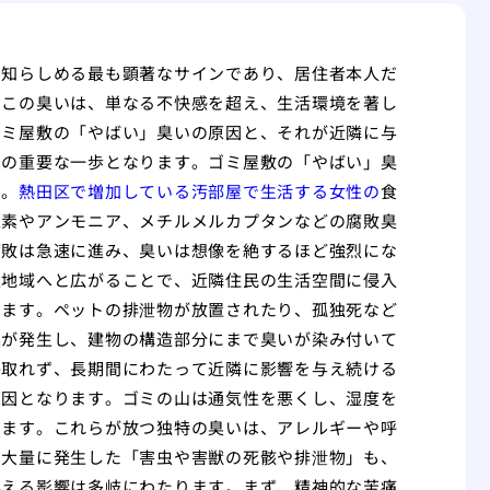
に知らしめる最も顕著なサインであり、居住者本人だ
。この臭いは、単なる不快感を超え、生活環境を著し
ゴミ屋敷の「やばい」臭いの原因と、それが近隣に与
への重要な一歩となります。ゴミ屋敷の「やばい」臭
す。
熱田区で増加している汚部屋で生活する女性の
食
水素やアンモニア、メチルメルカプタンなどの腐敗臭
腐敗は急速に進み、臭いは想像を絶するほど強烈にな
辺地域へと広がることで、近隣住民の生活空間に侵入
ります。ペットの排泄物が放置されたり、孤独死など
臭が発生し、建物の構造部分にまで臭いが染み付いて
か取れず、長期間にわたって近隣に影響を与え続ける
原因となります。ゴミの山は通気性を悪くし、湿度を
ります。これらが放つ独特の臭いは、アレルギーや呼
、大量に発生した「害虫や害獣の死骸や排泄物」も、
与える影響は多岐にわたります。まず、精神的な苦痛