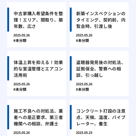
中古家購入希望条件を整
新築インスペクションの
理！エリア、間取り、築
タイミング、契約前、内
年数、広さ
覧会時、引渡し後
2025.05.26
2025.05.26
未分類
未分類
体温上昇を抑える！効果
盗聴器発見後の対処法、
的な室温管理とエアコン
証拠保全、警察への相
活用術
談、引っ越し
2025.05.26
2025.05.26
未分類
未分類
施工不良への対処法、業
コンクリート打設の注意
者への是正要求、第三者
点、天候、温度、バイブ
機関への相談、弁護士
レーター、養生
2025.05.26
2025.05.25