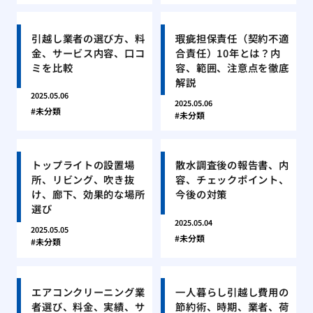
引越し業者の選び方、料
瑕疵担保責任（契約不適
金、サービス内容、口コ
合責任）10年とは？内
ミを比較
容、範囲、注意点を徹底
解説
2025.05.06
2025.05.06
未分類
未分類
トップライトの設置場
散水調査後の報告書、内
所、リビング、吹き抜
容、チェックポイント、
け、廊下、効果的な場所
今後の対策
選び
2025.05.04
2025.05.05
未分類
未分類
エアコンクリーニング業
一人暮らし引越し費用の
者選び、料金、実績、サ
節約術、時期、業者、荷