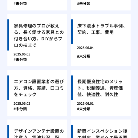
未分類
未分類
家具修理のプロが教え
床下浸水トラブル事例、
る、長く愛せる家具との
契約、工事、費用
付き合い方、DIYからプ
ロの技まで
2025.06.04
2025.06.05
未分類
未分類
エアコン設置業者の選び
長期優良住宅のメリッ
方、資格、実績、口コミ
ト、税制優遇、資産価
をチェック
値、快適性、耐久性
2025.06.02
2025.06.01
未分類
未分類
デザインアンテナ設置の
新築インスペクション後
注意点、電波状況、配
の対応、業者への是正要