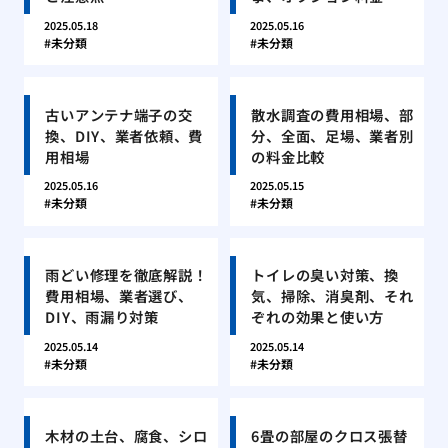
2025.05.18
2025.05.16
未分類
未分類
古いアンテナ端子の交
散水調査の費用相場、部
換、DIY、業者依頼、費
分、全面、足場、業者別
用相場
の料金比較
2025.05.16
2025.05.15
未分類
未分類
雨どい修理を徹底解説！
トイレの臭い対策、換
費用相場、業者選び、
気、掃除、消臭剤、それ
DIY、雨漏り対策
ぞれの効果と使い方
2025.05.14
2025.05.14
未分類
未分類
木材の土台、腐食、シロ
6畳の部屋のクロス張替