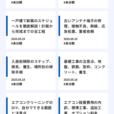
未分類
未分類
一戸建て新築のスケジュ
古いアンテナ端子の修
ールを徹底解説！計画か
理、接触不良、断線、応
ら完成までの全工程
急処置、業者依頼
2025.05.19
2025.05.19
未分類
未分類
入居前掃除のステップ、
基礎工事の注意点、地
換気、養生、場所別の掃
盤、鉄筋、型枠、コンク
除手順
リート、養生
2025.05.18
2025.05.18
未分類
未分類
エアコンクリーニングの
エアコン設置費用の内
DIY、自分でできる範囲
訳、標準工事、追加工
と注意点
事、オプション料金