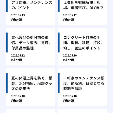
アリ対策、メンテナンス
え費用を徹底解説！相
のポイント
場、業者選び、DIYまで
2025.05.13
2025.05.12
未分類
未分類
電化製品の処分前の準
コンクリート打設の手
備、データ消去、電源、
順、型枠、鉄筋、打設、
付属品の整理
均し、養生のポイント
2025.05.12
2025.05.10
未分類
未分類
夏の体温上昇を防ぐ、服
一軒家のメンテナンス頻
装、水分補給、冷却グッ
度、箇所別、目安となる
ズの活用法
時期を解説
2025.05.10
2025.05.10
未分類
未分類