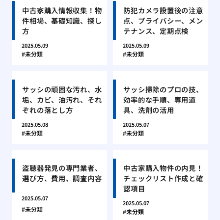
中古家購入情報収集！物
防犯カメラ設置後の注意
件相場、基礎知識、探し
点、プライバシー、メン
方
テナンス、定期点検
2025.05.09
2025.05.09
未分類
未分類
サッシの頑固な汚れ、水
サッシ掃除のプロの技、
垢、カビ、油汚れ、それ
効率的な手順、専用道
ぞれの落とし方
具、洗剤の活用
2025.05.08
2025.05.07
未分類
未分類
盗聴器発見の専門業者、
中古家購入物件の内見！
選び方、費用、調査内容
チェックリスト作成と確
認項目
2025.05.07
2025.05.07
未分類
未分類