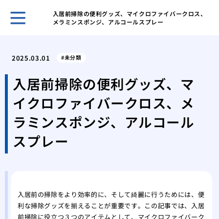
入居前掃除の便利グッズ、マイクロファイバークロス、
メラミンスポンジ、アルコールスプレー
ゴミ
と習
2025.03.01
未分類
ゴミ
する
入居前掃除の便利グッズ、マ
ゴミ
イクロファイバークロス、メ
きの
ゴミ
ラミンスポンジ、アルコール
気を
スプレー
業者
する
業者
際の
業者
入居前の掃除をより効率的に、そして綺麗に行うためには、便
際の
利な掃除グッズを揃えることが重要です。この記事では、入居
前掃除に役立つ３つのアイテムとして、マイクロファイバーク