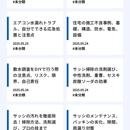
未分類
未分類
エアコン水漏れトラブ
住宅の施工不良事例、基
ル、自分でできる応急処
礎、構造、防水、電気、
置と注意点
設備
2025.05.25
2025.05.24
未分類
未分類
散水調査をDIYで行う際
サッシ掃除の洗剤選び、
の注意点、リスク、限
中性洗剤、重曹、セスキ
界、自己責任
炭酸ソーダの効果
2025.05.24
2025.05.24
未分類
未分類
サッシの汚れを徹底除
サッシのメンテナンス、
去！掃除方法、洗剤選
パッキンの劣化、隙間、
び、プロの技まで
雨漏り対策