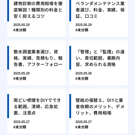
建物診断の費用相場を徹
ベランダメンテナンス業
底解説！種類別の料金と
者選び、料金、実績、保
安く抑えるコツ
証、口コミ
2025.05.29
2025.05.29
未分類
未分類
散水調査業者選び、資
「管理」と「監理」の違
格、実績、見積もり、報
い、責任範囲、業務内
告書、アフターフォロー
容、求められる資格
2025.05.29
2025.05.28
未分類
未分類
雨どい修理をDIYででき
壁紙の張替え、DIYと業
る範囲、清掃、応急処
者依頼のメリット、デメ
置、注意点
リット、費用相場
2025.05.27
2025.05.27
未分類
未分類