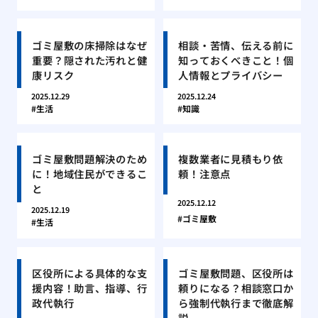
ゴミ屋敷の床掃除はなぜ
相談・苦情、伝える前に
重要？隠された汚れと健
知っておくべきこと！個
康リスク
人情報とプライバシー
2025.12.29
2025.12.24
生活
知識
ゴミ屋敷問題解決のため
複数業者に見積もり依
に！地域住民ができるこ
頼！注意点
と
2025.12.12
2025.12.19
ゴミ屋敷
生活
区役所による具体的な支
ゴミ屋敷問題、区役所は
援内容！助言、指導、行
頼りになる？相談窓口か
政代執行
ら強制代執行まで徹底解
説