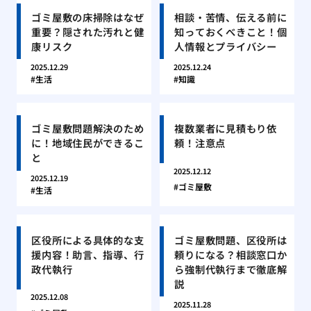
ゴミ屋敷の床掃除はなぜ
相談・苦情、伝える前に
重要？隠された汚れと健
知っておくべきこと！個
康リスク
人情報とプライバシー
2025.12.29
2025.12.24
生活
知識
ゴミ屋敷問題解決のため
複数業者に見積もり依
に！地域住民ができるこ
頼！注意点
と
2025.12.12
2025.12.19
ゴミ屋敷
生活
区役所による具体的な支
ゴミ屋敷問題、区役所は
援内容！助言、指導、行
頼りになる？相談窓口か
政代執行
ら強制代執行まで徹底解
説
2025.12.08
2025.11.28