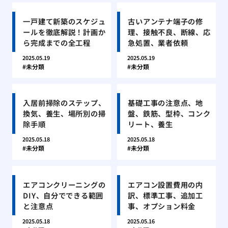
一戸建て新築のスケジュ
古いアンテナ端子の修
ールを徹底解説！計画か
理、接触不良、断線、応
ら完成までの全工程
急処置、業者依頼
2025.05.19
2025.05.19
未分類
未分類
入居前掃除のステップ、
基礎工事の注意点、地
換気、養生、場所別の掃
盤、鉄筋、型枠、コンク
除手順
リート、養生
2025.05.18
2025.05.18
未分類
未分類
エアコンクリーニングの
エアコン設置費用の内
DIY、自分でできる範囲
訳、標準工事、追加工
と注意点
事、オプション料金
2025.05.18
2025.05.16