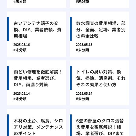
未分類
未分類
古いアンテナ端子の交
散水調査の費用相場、部
換、DIY、業者依頼、費
分、全面、足場、業者別
用相場
の料金比較
2025.05.16
2025.05.15
未分類
未分類
雨どい修理を徹底解説！
トイレの臭い対策、換
費用相場、業者選び、
気、掃除、消臭剤、それ
DIY、雨漏り対策
ぞれの効果と使い方
2025.05.14
2025.05.14
未分類
未分類
木材の土台、腐食、シロ
6畳の部屋のクロス張替
アリ対策、メンテナンス
え費用を徹底解説！相
のポイント
場、業者選び、DIYまで