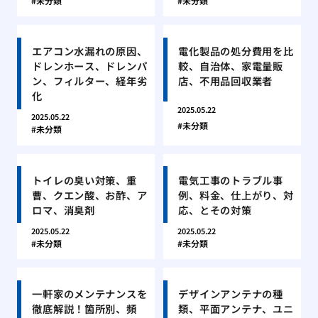
未分類
未分類
エアコン水漏れの原因、
電化製品の処分費用を比
ドレンホース、ドレンパ
較、自治体、家電量販
ン、フィルター、経年劣
店、不用品回収業者
化
2025.05.22
2025.05.22
未分類
未分類
トイレの臭い対策、重
電気工事のトラブル事
曹、クエン酸、お酢、ア
例、料金、仕上がり、対
ロマ、消臭剤
応、とその対策
2025.05.22
2025.05.22
未分類
未分類
一軒家のメンテナンスを
デザインアンテナの種
徹底解説！箇所別、頻
類、平面アンテナ、ユニ