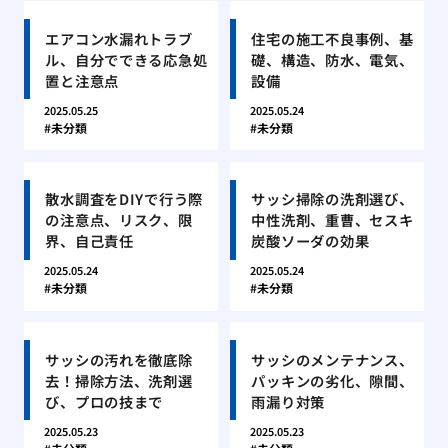
エアコン水漏れトラブ
住宅の施工不良事例、基
ル、自分でできる応急処
礎、構造、防水、電気、
置と注意点
設備
2025.05.25
2025.05.24
未分類
未分類
散水調査をDIYで行う際
サッシ掃除の洗剤選び、
の注意点、リスク、限
中性洗剤、重曹、セスキ
界、自己責任
炭酸ソーダの効果
2025.05.24
2025.05.24
未分類
未分類
サッシの汚れを徹底除
サッシのメンテナンス、
去！掃除方法、洗剤選
パッキンの劣化、隙間、
び、プロの技まで
雨漏り対策
2025.05.23
2025.05.23