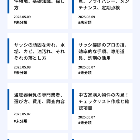
件相場、基礎知識、探し
点、プライバシー、メン
方
テナンス、定期点検
2025.05.09
2025.05.09
未分類
未分類
サッシの頑固な汚れ、水
サッシ掃除のプロの技、
垢、カビ、油汚れ、それ
効率的な手順、専用道
ぞれの落とし方
具、洗剤の活用
2025.05.08
2025.05.07
未分類
未分類
盗聴器発見の専門業者、
中古家購入物件の内見！
選び方、費用、調査内容
チェックリスト作成と確
認項目
2025.05.07
2025.05.07
未分類
未分類