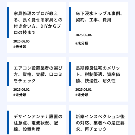
家具修理のプロが教え
床下浸水トラブル事例、
る、長く愛せる家具との
契約、工事、費用
付き合い方、DIYからプ
ロの技まで
2025.06.04
2025.06.05
未分類
未分類
エアコン設置業者の選び
長期優良住宅のメリッ
方、資格、実績、口コミ
ト、税制優遇、資産価
をチェック
値、快適性、耐久性
2025.06.02
2025.06.01
未分類
未分類
デザインアンテナ設置の
新築インスペクション後
注意点、電波状況、配
の対応、業者への是正要
線、設置角度
求、再チェック