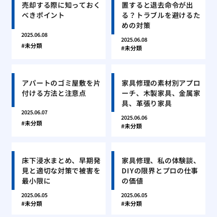
売却する際に知っておく
置すると退去命令が出
べきポイント
る？トラブルを避けるた
めの対策
2025.06.08
2025.06.08
未分類
未分類
アパートのゴミ屋敷を片
家具修理の素材別アプロ
付ける方法と注意点
ーチ、木製家具、金属家
具、革張り家具
2025.06.07
2025.06.06
未分類
未分類
床下浸水まとめ、早期発
家具修理、私の体験談、
見と適切な対策で被害を
DIYの限界とプロの仕事
最小限に
の価値
2025.06.05
2025.06.05
未分類
未分類