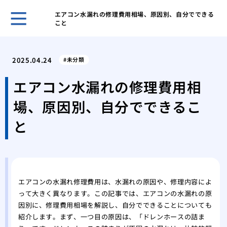
エアコン水漏れの修理費用相場、原因別、自分でできる
こと
ゴミ
と習
2025.04.24
未分類
ゴミ
する
エアコン水漏れの修理費用相
ゴミ
場、原因別、自分でできるこ
きの
ゴミ
と
気を
業者
する
業者
際の
エアコンの水漏れ修理費用は、水漏れの原因や、修理内容によ
って大きく異なります。この記事では、エアコンの水漏れの原
業者
因別に、修理費用相場を解説し、自分でできることについても
際の
紹介します。まず、一つ目の原因は、「ドレンホースの詰ま