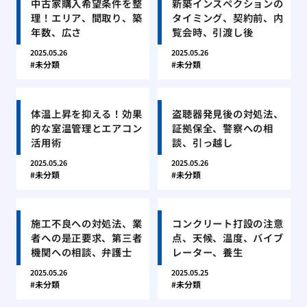
中古家購入希望条件を整
新築インスペクションの
理！エリア、間取り、築
タイミング、契約前、内
年数、広さ
覧会時、引渡し後
2025.05.26
2025.05.26
未分類
未分類
体温上昇を抑える！効果
盗聴器発見後の対処法、
的な室温管理とエアコン
証拠保全、警察への相
活用術
談、引っ越し
2025.05.26
2025.05.26
未分類
未分類
施工不良への対処法、業
コンクリート打設の注意
者への是正要求、第三者
点、天候、温度、バイブ
機関への相談、弁護士
レーター、養生
2025.05.26
2025.05.25
未分類
未分類