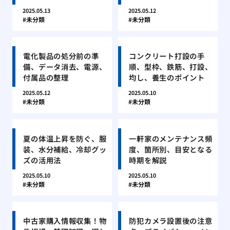
2025.05.13
2025.05.12
未分類
未分類
電化製品の処分前の準
コンクリート打設の手
備、データ消去、電源、
順、型枠、鉄筋、打設、
付属品の整理
均し、養生のポイント
2025.05.12
2025.05.10
未分類
未分類
夏の体温上昇を防ぐ、服
一軒家のメンテナンス頻
装、水分補給、冷却グッ
度、箇所別、目安となる
ズの活用法
時期を解説
2025.05.10
2025.05.10
未分類
未分類
中古家購入情報収集！物
防犯カメラ設置後の注意