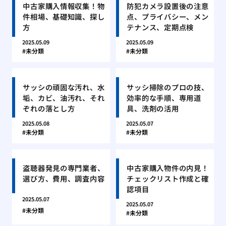
中古家購入情報収集！物
防犯カメラ設置後の注意
件相場、基礎知識、探し
点、プライバシー、メン
方
テナンス、定期点検
2025.05.09
2025.05.09
未分類
未分類
サッシの頑固な汚れ、水
サッシ掃除のプロの技、
垢、カビ、油汚れ、それ
効率的な手順、専用道
ぞれの落とし方
具、洗剤の活用
2025.05.08
2025.05.07
未分類
未分類
盗聴器発見の専門業者、
中古家購入物件の内見！
選び方、費用、調査内容
チェックリスト作成と確
認項目
2025.05.07
2025.05.07
未分類
未分類