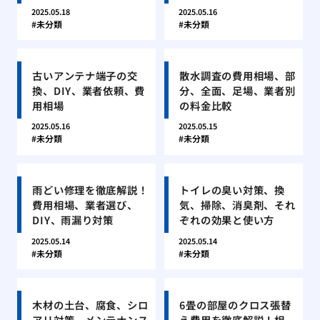
2025.05.18
2025.05.16
未分類
未分類
古いアンテナ端子の交
散水調査の費用相場、部
換、DIY、業者依頼、費
分、全面、足場、業者別
用相場
の料金比較
2025.05.16
2025.05.15
未分類
未分類
雨どい修理を徹底解説！
トイレの臭い対策、換
費用相場、業者選び、
気、掃除、消臭剤、それ
DIY、雨漏り対策
ぞれの効果と使い方
2025.05.14
2025.05.14
未分類
未分類
木材の土台、腐食、シロ
6畳の部屋のクロス張替
アリ対策、メンテナンス
え費用を徹底解説！相