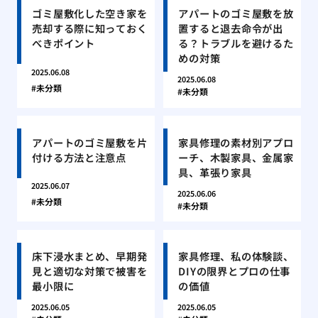
ゴミ屋敷化した空き家を
アパートのゴミ屋敷を放
売却する際に知っておく
置すると退去命令が出
べきポイント
る？トラブルを避けるた
めの対策
2025.06.08
2025.06.08
未分類
未分類
アパートのゴミ屋敷を片
家具修理の素材別アプロ
付ける方法と注意点
ーチ、木製家具、金属家
具、革張り家具
2025.06.07
2025.06.06
未分類
未分類
床下浸水まとめ、早期発
家具修理、私の体験談、
見と適切な対策で被害を
DIYの限界とプロの仕事
最小限に
の価値
2025.06.05
2025.06.05