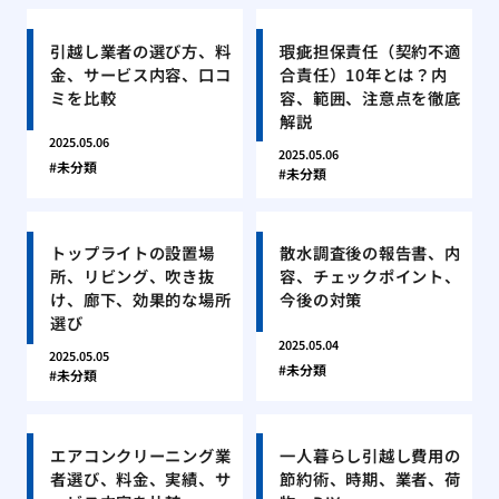
引越し業者の選び方、料
瑕疵担保責任（契約不適
金、サービス内容、口コ
合責任）10年とは？内
ミを比較
容、範囲、注意点を徹底
解説
2025.05.06
2025.05.06
未分類
未分類
トップライトの設置場
散水調査後の報告書、内
所、リビング、吹き抜
容、チェックポイント、
け、廊下、効果的な場所
今後の対策
選び
2025.05.04
2025.05.05
未分類
未分類
エアコンクリーニング業
一人暮らし引越し費用の
者選び、料金、実績、サ
節約術、時期、業者、荷