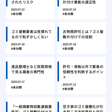
されたリスク
片付け業者の適正性
2025.07.23
2025.07.19
未分類
未分類
ゴミ屋敷業者は見慣れて
古物商許可とは？ゴミ屋
るので恥ずかしくない
敷片付けでの役割
2025.07.18
2025.07.18
未分類
未分類
遺品整理士など民間資格
許可・資格以外で業者の
で見る業者の専門性
信頼性を判断するポイン
ト
2025.07.17
2025.07.12
未分類
未分類
「一般廃棄物収集運搬業
空き家のゴミ屋敷化が引
許可」ゴミ屋敷片付けで
き起こす法的責任と対応