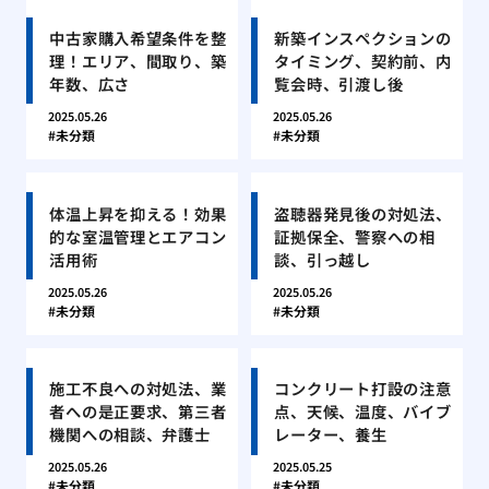
中古家購入希望条件を整
新築インスペクションの
理！エリア、間取り、築
タイミング、契約前、内
年数、広さ
覧会時、引渡し後
2025.05.26
2025.05.26
未分類
未分類
体温上昇を抑える！効果
盗聴器発見後の対処法、
的な室温管理とエアコン
証拠保全、警察への相
活用術
談、引っ越し
2025.05.26
2025.05.26
未分類
未分類
施工不良への対処法、業
コンクリート打設の注意
者への是正要求、第三者
点、天候、温度、バイブ
機関への相談、弁護士
レーター、養生
2025.05.26
2025.05.25
未分類
未分類