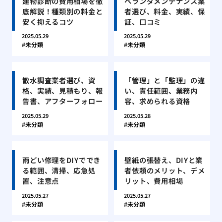
建物診断の費用相場を徹
ベランダメンテナンス業
底解説！種類別の料金と
者選び、料金、実績、保
安く抑えるコツ
証、口コミ
2025.05.29
2025.05.29
未分類
未分類
散水調査業者選び、資
「管理」と「監理」の違
格、実績、見積もり、報
い、責任範囲、業務内
告書、アフターフォロー
容、求められる資格
2025.05.29
2025.05.28
未分類
未分類
雨どい修理をDIYででき
壁紙の張替え、DIYと業
る範囲、清掃、応急処
者依頼のメリット、デメ
置、注意点
リット、費用相場
2025.05.27
2025.05.27
未分類
未分類