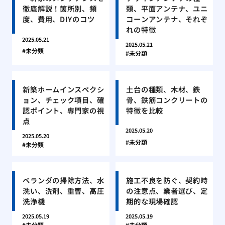
徹底解説！箇所別、頻
類、平面アンテナ、ユニ
度、費用、DIYのコツ
コーンアンテナ、それぞ
れの特徴
2025.05.21
2025.05.21
未分類
未分類
新築ホームインスペクシ
土台の種類、木材、鉄
ョン、チェック項目、確
骨、鉄筋コンクリートの
認ポイント、専門家の視
特徴を比較
点
2025.05.20
2025.05.20
未分類
未分類
ベランダの掃除方法、水
施工不良を防ぐ、契約時
洗い、洗剤、重曹、高圧
の注意点、業者選び、定
洗浄機
期的な現場確認
2025.05.19
2025.05.19
未分類
未分類