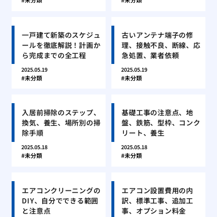
一戸建て新築のスケジュ
古いアンテナ端子の修
ールを徹底解説！計画か
理、接触不良、断線、応
ら完成までの全工程
急処置、業者依頼
2025.05.19
2025.05.19
未分類
未分類
入居前掃除のステップ、
基礎工事の注意点、地
換気、養生、場所別の掃
盤、鉄筋、型枠、コンク
除手順
リート、養生
2025.05.18
2025.05.18
未分類
未分類
エアコンクリーニングの
エアコン設置費用の内
DIY、自分でできる範囲
訳、標準工事、追加工
と注意点
事、オプション料金