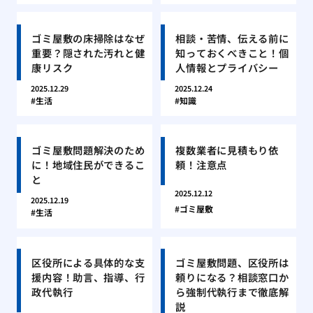
ゴミ屋敷の床掃除はなぜ
相談・苦情、伝える前に
重要？隠された汚れと健
知っておくべきこと！個
康リスク
人情報とプライバシー
2025.12.29
2025.12.24
生活
知識
ゴミ屋敷問題解決のため
複数業者に見積もり依
に！地域住民ができるこ
頼！注意点
と
2025.12.12
2025.12.19
ゴミ屋敷
生活
区役所による具体的な支
ゴミ屋敷問題、区役所は
援内容！助言、指導、行
頼りになる？相談窓口か
政代執行
ら強制代執行まで徹底解
説