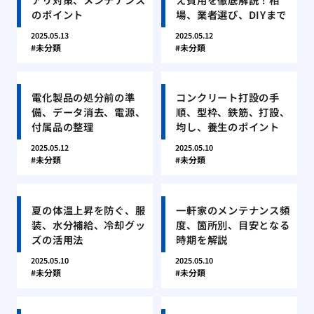
のポイント
場、業者選び、DIYまで
2025.05.13
2025.05.12
未分類
未分類
電化製品の処分前の準
コンクリート打設の手
備、データ消去、電源、
順、型枠、鉄筋、打設、
付属品の整理
均し、養生のポイント
2025.05.12
2025.05.10
未分類
未分類
夏の体温上昇を防ぐ、服
一軒家のメンテナンス頻
装、水分補給、冷却グッ
度、箇所別、目安となる
ズの活用法
時期を解説
2025.05.10
2025.05.10
未分類
未分類