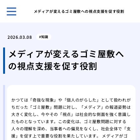
メディアが変えるゴミ屋敷への視点支援を促す役割
ゴミ
と習
2026.03.08
知識
ゴミ
する
メディアが変えるゴミ屋敷へ
ゴミ
の視点支援を促す役割
きの
ゴミ
気を
業者
する
かつては「奇抜な現象」や「個人のがらした」として扱われが
業者
ちだった「ゴミ屋敷」問題に対し、「メディア」の報道姿勢は
際の
大きく変化し、今やその「視点」は社会的な側面を強く意識し
業者
たものとなっています。この変化は、ゴミ屋敷問題に対する
際の
人々の理解を深め、当事者への偏見をなくし、社会全体で「支
援」を促す上で重要な役割を果たしています。 メディアがゴ