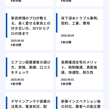
未分類
未分類
家具修理のプロが教え
床下浸水トラブル事例、
る、長く愛せる家具との
契約、工事、費用
付き合い方、DIYからプ
ロの技まで
2025.06.04
2025.06.05
未分類
未分類
エアコン設置業者の選び
長期優良住宅のメリッ
方、資格、実績、口コミ
ト、税制優遇、資産価
をチェック
値、快適性、耐久性
2025.06.02
2025.06.01
未分類
未分類
デザインアンテナ設置の
新築インスペクション後
注意点、電波状況、配
の対応、業者への是正要