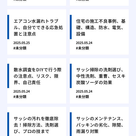
エアコン水漏れトラブ
住宅の施工不良事例、基
ル、自分でできる応急処
礎、構造、防水、電気、
置と注意点
設備
2025.05.25
2025.05.24
未分類
未分類
散水調査をDIYで行う際
サッシ掃除の洗剤選び、
の注意点、リスク、限
中性洗剤、重曹、セスキ
界、自己責任
炭酸ソーダの効果
2025.05.24
2025.05.24
未分類
未分類
サッシの汚れを徹底除
サッシのメンテナンス、
去！掃除方法、洗剤選
パッキンの劣化、隙間、
び、プロの技まで
雨漏り対策