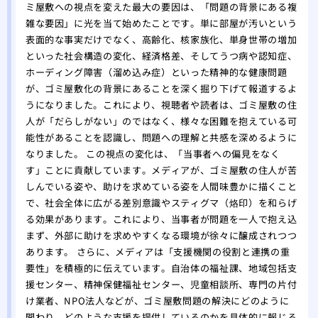
ミ屋敷への視点を変えた最大の要因は、「問題の背景にある複
雑な要因」に光を当て始めたことです。単に部屋が汚いという
表面的な事実だけでなく、高齢化、核家族化、単身世帯の増加
といった社会構造の変化、経済格差、そしてうつ病や認知症、
ホーディング障害（溜め込み症）といった精神的な健康問題
が、ゴミ屋敷化の背景にあることを深く掘り下げて報道するよ
うになりました。これにより、視聴者や読者は、ゴミ屋敷の住
人が「だらしがない」のではなく、様々な困難を抱えている可
能性があることを認識し、問題への理解と共感を深めるように
なりました。 この視点の変化は、「当事者への偏見をなく
す」ことに貢献しています。メディアが、ゴミ屋敷の住人が苦
しんでいる姿や、助けを求めている姿を人間味豊かに描くこと
で、社会全体に広がる差別意識やスティグマ（烙印）を和らげ
る効果があります。これにより、当事者が問題を一人で抱え込
まず、外部に助けを求めやすくなる環境が徐々に醸成されつつ
あります。 さらに、メディアは「支援機関の役割と連携の重
要性」を積極的に伝えています。自治体の福祉課、地域包括支
援センター、精神保健福祉センター、児童相談所、専門の片付
け業者、NPO法人などが、ゴミ屋敷問題の解決にどのように
関わり、どのような支援を提供しているのかを具体的に報じる