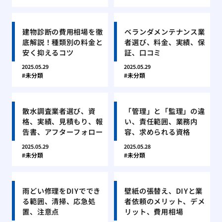
建物診断の費用相場を徹
ベランダメンテナンス業
底解説！種類別の料金と
者選び、料金、実績、保
安く抑えるコツ
証、口コミ
2025.05.29
2025.05.29
未分類
未分類
散水調査業者選び、資
「管理」と「監理」の違
格、実績、見積もり、報
い、責任範囲、業務内
告書、アフターフォロー
容、求められる資格
2025.05.29
2025.05.28
未分類
未分類
雨どい修理をDIYででき
壁紙の張替え、DIYと業
る範囲、清掃、応急処
者依頼のメリット、デメ
置、注意点
リット、費用相場