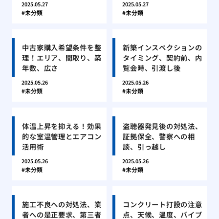
2025.05.27
2025.05.27
未分類
未分類
中古家購入希望条件を整
新築インスペクションの
理！エリア、間取り、築
タイミング、契約前、内
年数、広さ
覧会時、引渡し後
2025.05.26
2025.05.26
未分類
未分類
体温上昇を抑える！効果
盗聴器発見後の対処法、
的な室温管理とエアコン
証拠保全、警察への相
活用術
談、引っ越し
2025.05.26
2025.05.26
未分類
未分類
施工不良への対処法、業
コンクリート打設の注意
者への是正要求、第三者
点、天候、温度、バイブ