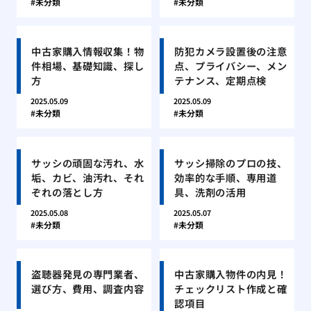
未分類
未分類
中古家購入情報収集！物
防犯カメラ設置後の注意
件相場、基礎知識、探し
点、プライバシー、メン
方
テナンス、定期点検
2025.05.09
2025.05.09
未分類
未分類
サッシの頑固な汚れ、水
サッシ掃除のプロの技、
垢、カビ、油汚れ、それ
効率的な手順、専用道
ぞれの落とし方
具、洗剤の活用
2025.05.08
2025.05.07
未分類
未分類
盗聴器発見の専門業者、
中古家購入物件の内見！
選び方、費用、調査内容
チェックリスト作成と確
認項目