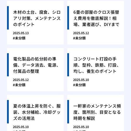
木材の土台、腐食、シロ
6畳の部屋のクロス張替
アリ対策、メンテナンス
え費用を徹底解説！相
のポイント
場、業者選び、DIYまで
2025.05.13
2025.05.12
未分類
未分類
電化製品の処分前の準
コンクリート打設の手
備、データ消去、電源、
順、型枠、鉄筋、打設、
付属品の整理
均し、養生のポイント
2025.05.12
2025.05.10
未分類
未分類
夏の体温上昇を防ぐ、服
一軒家のメンテナンス頻
装、水分補給、冷却グッ
度、箇所別、目安となる
ズの活用法
時期を解説
2025.05.10
2025.05.10