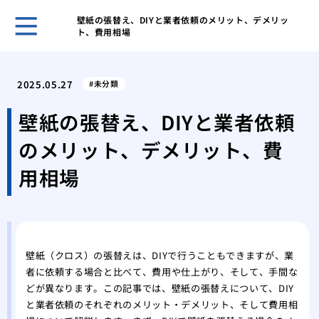
壁紙の張替え、DIYと業者依頼のメリット、デメリッ
ト、費用相場
ゴミ
と習
2025.05.27
未分類
ゴミ
する
壁紙の張替え、DIYと業者依頼
ゴミ
のメリット、デメリット、費
きの
ゴミ
用相場
気を
業者
する
業者
際の
壁紙（クロス）の張替えは、DIYで行うこともできますが、業
者に依頼する場合と比べて、費用や仕上がり、そして、手間な
業者
どが異なります。この記事では、壁紙の張替えについて、DIY
際の
と業者依頼のそれぞれのメリット・デメリット、そして費用相