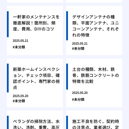
一軒家のメンテナンスを
デザインアンテナの種
徹底解説！箇所別、頻
類、平面アンテナ、ユニ
度、費用、DIYのコツ
コーンアンテナ、それぞ
れの特徴
2025.05.21
2025.05.21
未分類
未分類
新築ホームインスペクシ
土台の種類、木材、鉄
ョン、チェック項目、確
骨、鉄筋コンクリートの
認ポイント、専門家の視
特徴を比較
点
2025.05.20
2025.05.20
未分類
未分類
ベランダの掃除方法、水
施工不良を防ぐ、契約時
洗い、洗剤、重曹、高圧
の注意点、業者選び、定