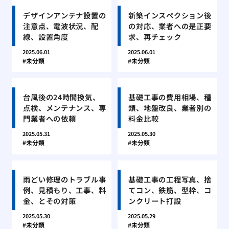
デザインアンテナ設置の
新築インスペクション後
注意点、電波状況、配
の対応、業者への是正要
線、設置角度
求、再チェック
2025.06.01
2025.06.01
未分類
未分類
台風後の24時間換気、
基礎工事の費用相場、種
点検、メンテナンス、専
類、地盤改良、業者別の
門業者への依頼
料金比較
2025.05.31
2025.05.30
未分類
未分類
雨どい修理のトラブル事
基礎工事の工程写真、捨
例、見積もり、工事、料
てコン、鉄筋、型枠、コ
金、とその対策
ンクリート打設
2025.05.30
2025.05.29
未分類
未分類