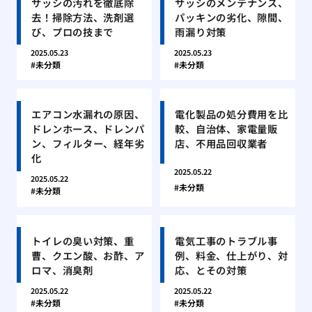
サッシの汚れを徹底除
サッシのメンテナンス、
去！掃除方法、洗剤選
パッキンの劣化、隙間、
び、プロの技まで
雨漏り対策
2025.05.23
2025.05.23
未分類
未分類
エアコン水漏れの原因、
電化製品の処分費用を比
ドレンホース、ドレンパ
較、自治体、家電量販
ン、フィルター、経年劣
店、不用品回収業者
化
2025.05.22
2025.05.22
未分類
未分類
トイレの臭い対策、重
電気工事のトラブル事
曹、クエン酸、お酢、ア
例、料金、仕上がり、対
ロマ、消臭剤
応、とその対策
2025.05.22
2025.05.22
未分類
未分類