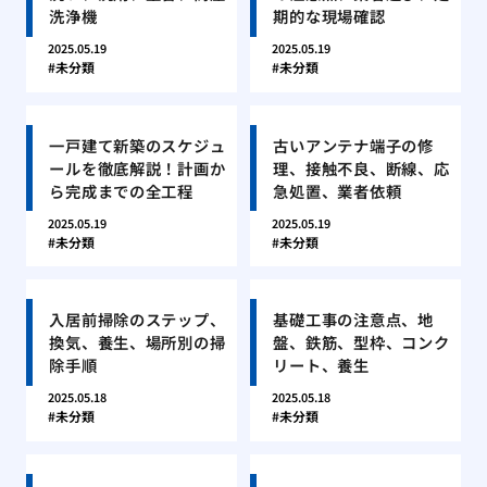
洗浄機
期的な現場確認
2025.05.19
2025.05.19
未分類
未分類
一戸建て新築のスケジュ
古いアンテナ端子の修
ールを徹底解説！計画か
理、接触不良、断線、応
ら完成までの全工程
急処置、業者依頼
2025.05.19
2025.05.19
未分類
未分類
入居前掃除のステップ、
基礎工事の注意点、地
換気、養生、場所別の掃
盤、鉄筋、型枠、コンク
除手順
リート、養生
2025.05.18
2025.05.18
未分類
未分類