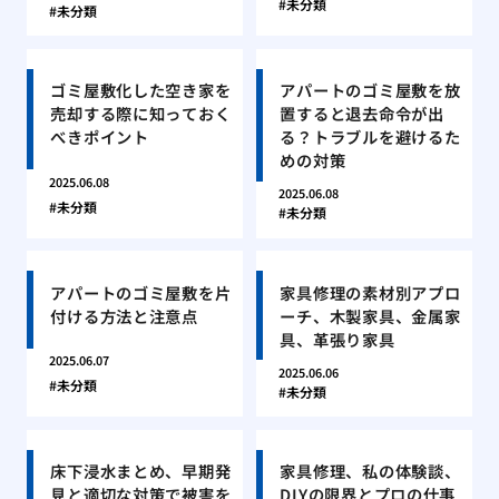
未分類
未分類
ゴミ屋敷化した空き家を
アパートのゴミ屋敷を放
売却する際に知っておく
置すると退去命令が出
べきポイント
る？トラブルを避けるた
めの対策
2025.06.08
2025.06.08
未分類
未分類
アパートのゴミ屋敷を片
家具修理の素材別アプロ
付ける方法と注意点
ーチ、木製家具、金属家
具、革張り家具
2025.06.07
2025.06.06
未分類
未分類
床下浸水まとめ、早期発
家具修理、私の体験談、
見と適切な対策で被害を
DIYの限界とプロの仕事