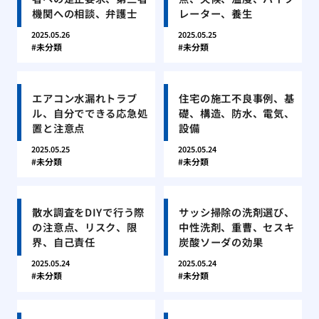
機関への相談、弁護士
レーター、養生
2025.05.26
2025.05.25
未分類
未分類
エアコン水漏れトラブ
住宅の施工不良事例、基
ル、自分でできる応急処
礎、構造、防水、電気、
置と注意点
設備
2025.05.25
2025.05.24
未分類
未分類
散水調査をDIYで行う際
サッシ掃除の洗剤選び、
の注意点、リスク、限
中性洗剤、重曹、セスキ
界、自己責任
炭酸ソーダの効果
2025.05.24
2025.05.24
未分類
未分類