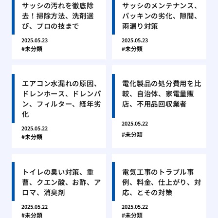
サッシの汚れを徹底除
サッシのメンテナンス、
去！掃除方法、洗剤選
パッキンの劣化、隙間、
び、プロの技まで
雨漏り対策
2025.05.23
2025.05.23
未分類
未分類
エアコン水漏れの原因、
電化製品の処分費用を比
ドレンホース、ドレンパ
較、自治体、家電量販
ン、フィルター、経年劣
店、不用品回収業者
化
2025.05.22
2025.05.22
未分類
未分類
トイレの臭い対策、重
電気工事のトラブル事
曹、クエン酸、お酢、ア
例、料金、仕上がり、対
ロマ、消臭剤
応、とその対策
2025.05.22
2025.05.22
未分類
未分類