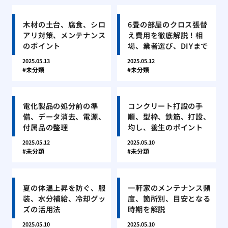
木材の土台、腐食、シロ
6畳の部屋のクロス張替
アリ対策、メンテナンス
え費用を徹底解説！相
のポイント
場、業者選び、DIYまで
2025.05.13
2025.05.12
未分類
未分類
電化製品の処分前の準
コンクリート打設の手
備、データ消去、電源、
順、型枠、鉄筋、打設、
付属品の整理
均し、養生のポイント
2025.05.12
2025.05.10
未分類
未分類
夏の体温上昇を防ぐ、服
一軒家のメンテナンス頻
装、水分補給、冷却グッ
度、箇所別、目安となる
ズの活用法
時期を解説
2025.05.10
2025.05.10