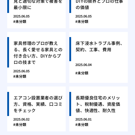
見と適切な対策で被害を
DIYの限界とプロの仕事
最小限に
の価値
2025.06.05
2025.06.05
未分類
未分類
家具修理のプロが教え
床下浸水トラブル事例、
る、長く愛せる家具との
契約、工事、費用
付き合い方、DIYからプ
ロの技まで
2025.06.04
2025.06.05
未分類
未分類
エアコン設置業者の選び
長期優良住宅のメリッ
方、資格、実績、口コミ
ト、税制優遇、資産価
をチェック
値、快適性、耐久性
2025.06.02
2025.06.01
未分類
未分類