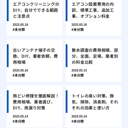
エアコンクリーニングの
エアコン設置費用の内
DIY、自分でできる範囲
訳、標準工事、追加工
と注意点
事、オプション料金
2025.05.18
2025.05.16
未分類
未分類
古いアンテナ端子の交
散水調査の費用相場、部
換、DIY、業者依頼、費
分、全面、足場、業者別
用相場
の料金比較
2025.05.16
2025.05.15
未分類
未分類
雨どい修理を徹底解説！
トイレの臭い対策、換
費用相場、業者選び、
気、掃除、消臭剤、それ
DIY、雨漏り対策
ぞれの効果と使い方
2025.05.14
2025.05.14
未分類
未分類