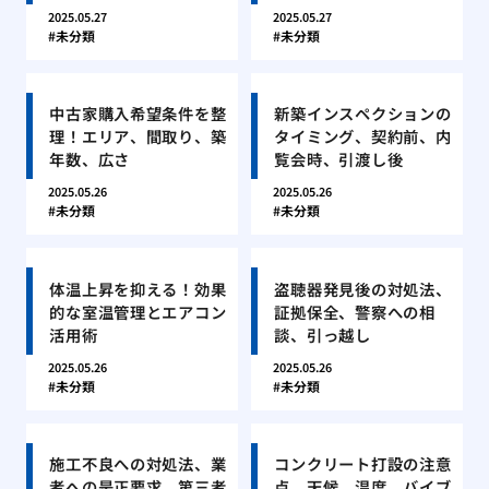
2025.05.27
2025.05.27
未分類
未分類
中古家購入希望条件を整
新築インスペクションの
理！エリア、間取り、築
タイミング、契約前、内
年数、広さ
覧会時、引渡し後
2025.05.26
2025.05.26
未分類
未分類
体温上昇を抑える！効果
盗聴器発見後の対処法、
的な室温管理とエアコン
証拠保全、警察への相
活用術
談、引っ越し
2025.05.26
2025.05.26
未分類
未分類
施工不良への対処法、業
コンクリート打設の注意
者への是正要求、第三者
点、天候、温度、バイブ