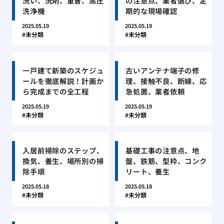
洗い、洗剤、重曹、高圧
の注意点、業者選び、定
洗浄機
期的な現場確認
2025.05.19
2025.05.19
未分類
未分類
一戸建て新築のスケジュ
古いアンテナ端子の修
ールを徹底解説！計画か
理、接触不良、断線、応
ら完成までの全工程
急処置、業者依頼
2025.05.19
2025.05.19
未分類
未分類
入居前掃除のステップ、
基礎工事の注意点、地
換気、養生、場所別の掃
盤、鉄筋、型枠、コンク
除手順
リート、養生
2025.05.18
2025.05.18
未分類
未分類