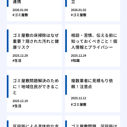
連携
立
2026.01.04
2026.01.02
ゴミ屋敷
ゴミ屋敷
ゴミ屋敷の床掃除はなぜ
相談・苦情、伝える前に
重要？隠された汚れと健
知っておくべきこと！個
康リスク
人情報とプライバシー
2025.12.29
2025.12.24
生活
知識
ゴミ屋敷問題解決のため
複数業者に見積もり依
に！地域住民ができるこ
頼！注意点
と
2025.12.12
2025.12.19
ゴミ屋敷
生活
区役所による具体的な支
ゴミ屋敷問題、区役所は