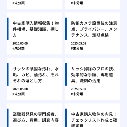
未分類
未分類
中古家購入情報収集！物
防犯カメラ設置後の注意
件相場、基礎知識、探し
点、プライバシー、メン
方
テナンス、定期点検
2025.05.09
2025.05.09
未分類
未分類
サッシの頑固な汚れ、水
サッシ掃除のプロの技、
垢、カビ、油汚れ、それ
効率的な手順、専用道
ぞれの落とし方
具、洗剤の活用
2025.05.08
2025.05.07
未分類
未分類
盗聴器発見の専門業者、
中古家購入物件の内見！
選び方、費用、調査内容
チェックリスト作成と確
認項目