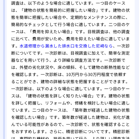
調査は、以下のような場合に適しています。一つ目のケース
は、「建物の状態を簡易的に把握したい場合」です。建物の状
態を簡単に把握したい場合や、定期的なメンテナンスの際に、
簡易的なチェックとして行う場合に適しています。二つ目のケ
ースは、「費用を抑えたい場合」です。目視調査は、他の調査
に比べて、費用が安いため、費用を抑えたい場合に適していま
す。
水道修理から漏水した排水口を交換した尼崎なら
、一次診
断についてです。一次診断は、目視調査に加えて、簡単な測定
器などを用いて行う、より詳細な調査方法です。一次診断で
は、外壁の劣化状況や、床の傾斜、そして建物の断熱性能など
を確認します。一次診断は、10万円から30万円程度で依頼す
ることができ、建物の詳細な状態を把握することができます。
一次診断は、以下のような場合に適しています。一つ目のケー
スは、「建物の状態を詳しく知りたい場合」です。建物の状態
を詳しく把握し、リフォームや、修繕を検討したい場合に適し
ています。二つ目のケースは、「築年数が経過した建物の状態
を確認したい場合」です。築年数が経過した建物は、劣化が進
んでいる可能性があるので、一次診断で、状態を確認すること
をおすすめします。さらに、精密診断についてです。精密診断
は、専門的な機材や、技術を用いて行う、より詳しい調査方法