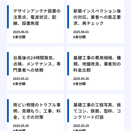
デザインアンテナ設置の
新築インスペクション後
注意点、電波状況、配
の対応、業者への是正要
線、設置角度
求、再チェック
2025.06.01
2025.06.01
未分類
未分類
台風後の24時間換気、
基礎工事の費用相場、種
点検、メンテナンス、専
類、地盤改良、業者別の
門業者への依頼
料金比較
2025.05.31
2025.05.30
未分類
未分類
雨どい修理のトラブル事
基礎工事の工程写真、捨
例、見積もり、工事、料
てコン、鉄筋、型枠、コ
金、とその対策
ンクリート打設
2025.05.30
2025.05.29
未分類
未分類