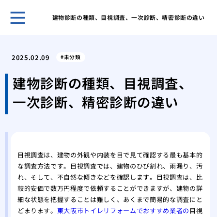
建物診断の種類、目視調査、一次診断、精密診断の違い
ゴミ
と習
2025.02.09
未分類
ゴミ
する
建物診断の種類、目視調査、
ゴミ
一次診断、精密診断の違い
きの
ゴミ
気を
業者
する
目視調査は、建物の外観や内装を目で見て確認する最も基本的
業者
な調査方法です。目視調査では、建物のひび割れ、雨漏り、汚
際の
れ、そして、不自然な傾きなどを確認します。目視調査は、比
業者
較的安価で数万円程度で依頼することができますが、建物の詳
際の
細な状態を把握することは難しく、あくまで簡易的な調査にと
どまります。
東大阪市トイレリフォームでおすすめ業者の
目視