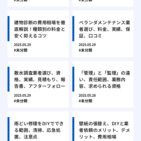
建物診断の費用相場を徹
ベランダメンテナンス業
底解説！種類別の料金と
者選び、料金、実績、保
安く抑えるコツ
証、口コミ
2025.05.29
2025.05.29
未分類
未分類
散水調査業者選び、資
「管理」と「監理」の違
格、実績、見積もり、報
い、責任範囲、業務内
告書、アフターフォロー
容、求められる資格
2025.05.29
2025.05.28
未分類
未分類
雨どい修理をDIYででき
壁紙の張替え、DIYと業
る範囲、清掃、応急処
者依頼のメリット、デメ
置、注意点
リット、費用相場