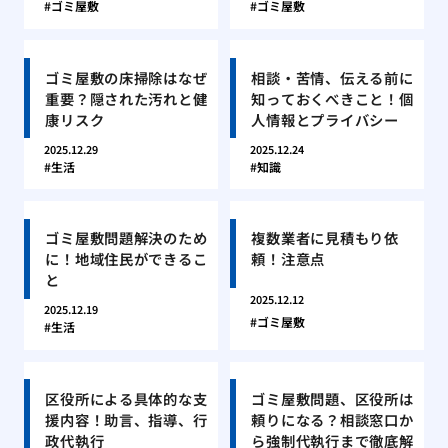
ゴミ屋敷
ゴミ屋敷
ゴミ屋敷の床掃除はなぜ
相談・苦情、伝える前に
重要？隠された汚れと健
知っておくべきこと！個
康リスク
人情報とプライバシー
2025.12.29
2025.12.24
生活
知識
ゴミ屋敷問題解決のため
複数業者に見積もり依
に！地域住民ができるこ
頼！注意点
と
2025.12.12
2025.12.19
ゴミ屋敷
生活
区役所による具体的な支
ゴミ屋敷問題、区役所は
援内容！助言、指導、行
頼りになる？相談窓口か
政代執行
ら強制代執行まで徹底解