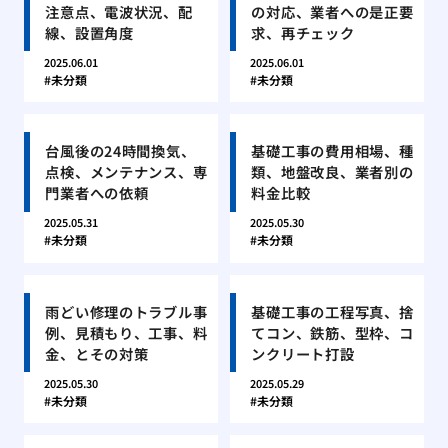
注意点、電波状況、配
の対応、業者への是正要
線、設置角度
求、再チェック
2025.06.01
2025.06.01
未分類
未分類
台風後の24時間換気、
基礎工事の費用相場、種
点検、メンテナンス、専
類、地盤改良、業者別の
門業者への依頼
料金比較
2025.05.31
2025.05.30
未分類
未分類
雨どい修理のトラブル事
基礎工事の工程写真、捨
例、見積もり、工事、料
てコン、鉄筋、型枠、コ
金、とその対策
ンクリート打設
2025.05.30
2025.05.29
未分類
未分類