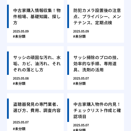
中古家購入情報収集！物
防犯カメラ設置後の注意
件相場、基礎知識、探し
点、プライバシー、メン
方
テナンス、定期点検
2025.05.09
2025.05.09
未分類
未分類
サッシの頑固な汚れ、水
サッシ掃除のプロの技、
垢、カビ、油汚れ、それ
効率的な手順、専用道
ぞれの落とし方
具、洗剤の活用
2025.05.08
2025.05.07
未分類
未分類
盗聴器発見の専門業者、
中古家購入物件の内見！
選び方、費用、調査内容
チェックリスト作成と確
認項目
2025.05.07
2025.05.07
未分類
未分類