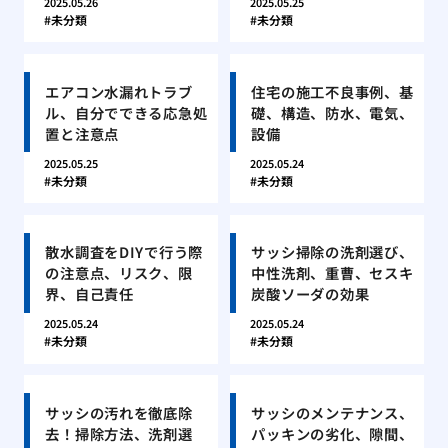
2025.05.26
2025.05.25
未分類
未分類
エアコン水漏れトラブ
住宅の施工不良事例、基
ル、自分でできる応急処
礎、構造、防水、電気、
置と注意点
設備
2025.05.25
2025.05.24
未分類
未分類
散水調査をDIYで行う際
サッシ掃除の洗剤選び、
の注意点、リスク、限
中性洗剤、重曹、セスキ
界、自己責任
炭酸ソーダの効果
2025.05.24
2025.05.24
未分類
未分類
サッシの汚れを徹底除
サッシのメンテナンス、
去！掃除方法、洗剤選
パッキンの劣化、隙間、