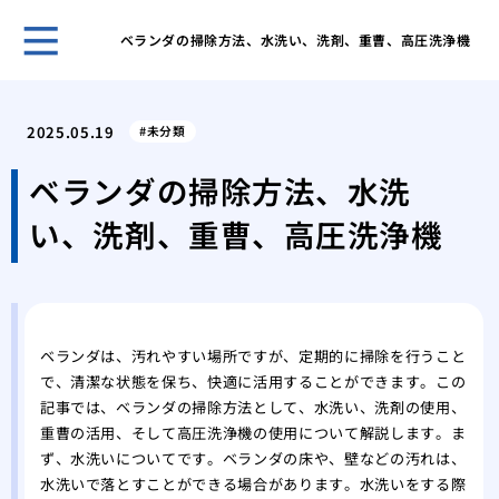
ベランダの掃除方法、水洗い、洗剤、重曹、高圧洗浄機
ゴミ
と習
2025.05.19
未分類
ゴミ
する
ベランダの掃除方法、水洗
ゴミ
い、洗剤、重曹、高圧洗浄機
きの
ゴミ
気を
業者
する
ベランダは、汚れやすい場所ですが、定期的に掃除を行うこと
業者
で、清潔な状態を保ち、快適に活用することができます。この
際の
記事では、ベランダの掃除方法として、水洗い、洗剤の使用、
業者
重曹の活用、そして高圧洗浄機の使用について解説します。ま
際の
ず、水洗いについてです。ベランダの床や、壁などの汚れは、
水洗いで落とすことができる場合があります。水洗いをする際