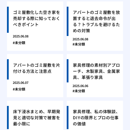
ゴミ屋敷化した空き家を
アパートのゴミ屋敷を放
売却する際に知っておく
置すると退去命令が出
べきポイント
る？トラブルを避けるた
めの対策
2025.06.08
2025.06.08
未分類
未分類
アパートのゴミ屋敷を片
家具修理の素材別アプロ
付ける方法と注意点
ーチ、木製家具、金属家
具、革張り家具
2025.06.07
2025.06.06
未分類
未分類
床下浸水まとめ、早期発
家具修理、私の体験談、
見と適切な対策で被害を
DIYの限界とプロの仕事
最小限に
の価値