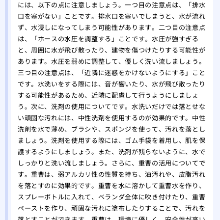
には、以下の点に注意しましょう。一つ目の注意点は、「排水
口を塞がない」ことです。排水口を塞いでしまうと、水が流れ
ず、水浸しになってしまう可能性があります。二つ目の注意点
は、「ホースの水圧を調整する」ことです。水圧が強すぎる
と、周囲に水が飛び散ったり、建物を傷つけたりする可能性が
あります。水圧を弱めに調整して、優しく洗い流しましょう。
三つ目の注意点は、「近隣に迷惑をかけないようにする」こと
です。水洗いをする際には、音が響いたり、水が飛び散ったり
する可能性があるため、近隣に配慮して行うようにしましょ
う。次に、洗剤の使用についてです。水洗いだけでは落とせな
い頑固な汚れには、中性洗剤を使用するのが効果的です。中性
洗剤を水で薄め、ブラシや、スポンジを使って、汚れを落とし
ましょう。洗剤を使用する際には、ゴム手袋を着用し、肌を保
護するようにしましょう。また、洗剤が残らないように、水で
しっかりと洗い流しましょう。さらに、重曹の活用についてで
す。重曹は、弱アルカリ性の性質を持ち、油汚れや、皮脂汚れ
を落とすのに効果的です。重曹を水に溶かして重曹水を作り、
スプレーボトルに入れて、ベランダ全体に吹き付けたり、重曹
ペーストを作り、頑固な汚れに塗布したりすることで、汚れを
落とすことができます。重曹は、環境に優しく、安全性が高い