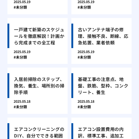
2025.05.19
2025.05.19
未分類
未分類
一戸建て新築のスケジュ
古いアンテナ端子の修
ールを徹底解説！計画か
理、接触不良、断線、応
ら完成までの全工程
急処置、業者依頼
2025.05.19
2025.05.19
未分類
未分類
入居前掃除のステップ、
基礎工事の注意点、地
換気、養生、場所別の掃
盤、鉄筋、型枠、コンク
除手順
リート、養生
2025.05.18
2025.05.18
未分類
未分類
エアコンクリーニングの
エアコン設置費用の内
DIY、自分でできる範囲
訳、標準工事、追加工