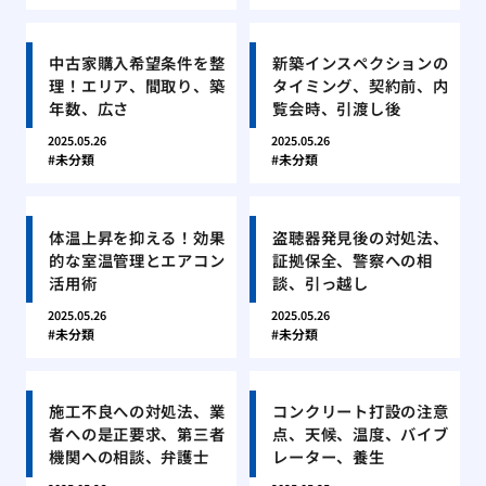
中古家購入希望条件を整
新築インスペクションの
理！エリア、間取り、築
タイミング、契約前、内
年数、広さ
覧会時、引渡し後
2025.05.26
2025.05.26
未分類
未分類
体温上昇を抑える！効果
盗聴器発見後の対処法、
的な室温管理とエアコン
証拠保全、警察への相
活用術
談、引っ越し
2025.05.26
2025.05.26
未分類
未分類
施工不良への対処法、業
コンクリート打設の注意
者への是正要求、第三者
点、天候、温度、バイブ
機関への相談、弁護士
レーター、養生