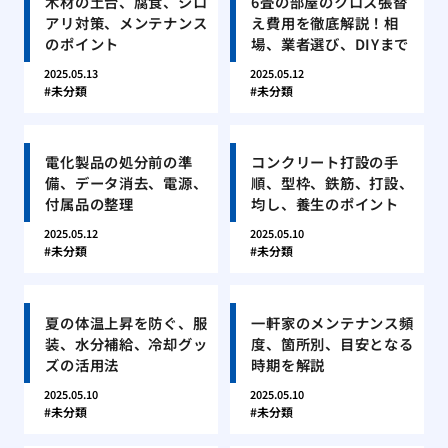
木材の土台、腐食、シロ
6畳の部屋のクロス張替
アリ対策、メンテナンス
え費用を徹底解説！相
のポイント
場、業者選び、DIYまで
2025.05.13
2025.05.12
未分類
未分類
電化製品の処分前の準
コンクリート打設の手
備、データ消去、電源、
順、型枠、鉄筋、打設、
付属品の整理
均し、養生のポイント
2025.05.12
2025.05.10
未分類
未分類
夏の体温上昇を防ぐ、服
一軒家のメンテナンス頻
装、水分補給、冷却グッ
度、箇所別、目安となる
ズの活用法
時期を解説
2025.05.10
2025.05.10
未分類
未分類