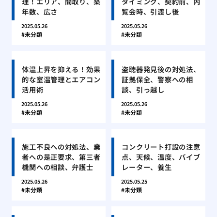
理！エリア、間取り、築
タイミング、契約前、内
年数、広さ
覧会時、引渡し後
2025.05.26
2025.05.26
未分類
未分類
体温上昇を抑える！効果
盗聴器発見後の対処法、
的な室温管理とエアコン
証拠保全、警察への相
活用術
談、引っ越し
2025.05.26
2025.05.26
未分類
未分類
施工不良への対処法、業
コンクリート打設の注意
者への是正要求、第三者
点、天候、温度、バイブ
機関への相談、弁護士
レーター、養生
2025.05.26
2025.05.25
未分類
未分類