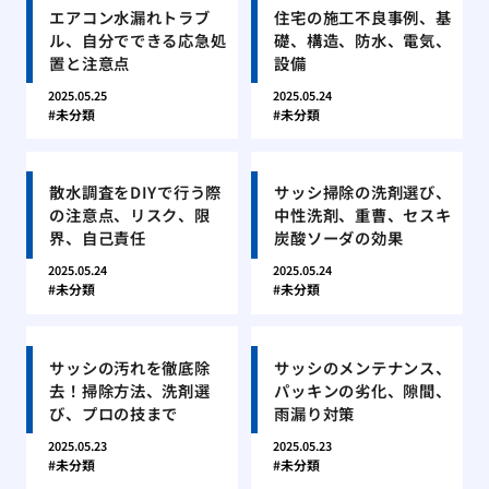
エアコン水漏れトラブ
住宅の施工不良事例、基
ル、自分でできる応急処
礎、構造、防水、電気、
置と注意点
設備
2025.05.25
2025.05.24
未分類
未分類
散水調査をDIYで行う際
サッシ掃除の洗剤選び、
の注意点、リスク、限
中性洗剤、重曹、セスキ
界、自己責任
炭酸ソーダの効果
2025.05.24
2025.05.24
未分類
未分類
サッシの汚れを徹底除
サッシのメンテナンス、
去！掃除方法、洗剤選
パッキンの劣化、隙間、
び、プロの技まで
雨漏り対策
2025.05.23
2025.05.23
未分類
未分類