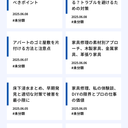
べきポイント
る？トラブルを避けるた
めの対策
2025.06.08
2025.06.08
未分類
未分類
アパートのゴミ屋敷を片
家具修理の素材別アプロ
付ける方法と注意点
ーチ、木製家具、金属家
具、革張り家具
2025.06.07
2025.06.06
未分類
未分類
床下浸水まとめ、早期発
家具修理、私の体験談、
見と適切な対策で被害を
DIYの限界とプロの仕事
最小限に
の価値
2025.06.05
2025.06.05
未分類
未分類