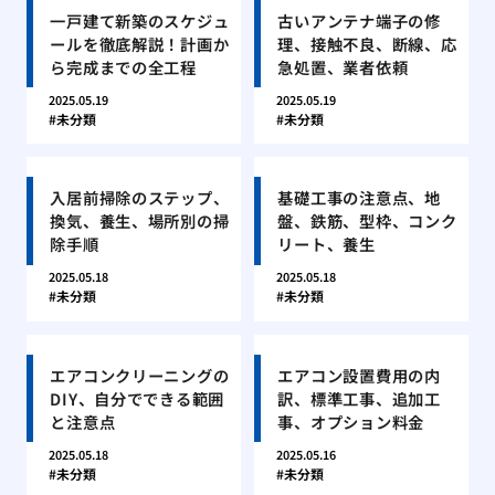
一戸建て新築のスケジュ
古いアンテナ端子の修
ールを徹底解説！計画か
理、接触不良、断線、応
ら完成までの全工程
急処置、業者依頼
2025.05.19
2025.05.19
未分類
未分類
入居前掃除のステップ、
基礎工事の注意点、地
換気、養生、場所別の掃
盤、鉄筋、型枠、コンク
除手順
リート、養生
2025.05.18
2025.05.18
未分類
未分類
エアコンクリーニングの
エアコン設置費用の内
DIY、自分でできる範囲
訳、標準工事、追加工
と注意点
事、オプション料金
2025.05.18
2025.05.16
未分類
未分類