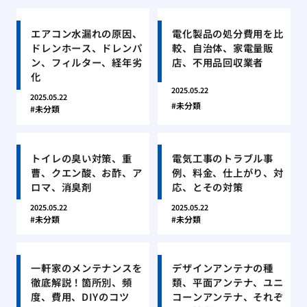
エアコン水漏れの原因、
電化製品の処分費用を比
ドレンホース、ドレンパ
較、自治体、家電量販
ン、フィルター、経年劣
店、不用品回収業者
化
2025.05.22
2025.05.22
未分類
未分類
トイレの臭い対策、重
電気工事のトラブル事
曹、クエン酸、お酢、ア
例、料金、仕上がり、対
ロマ、消臭剤
応、とその対策
2025.05.22
2025.05.22
未分類
未分類
一軒家のメンテナンスを
デザインアンテナの種
徹底解説！箇所別、頻
類、平面アンテナ、ユニ
度、費用、DIYのコツ
コーンアンテナ、それぞ