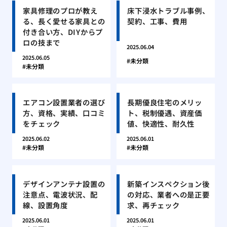
家具修理のプロが教え
床下浸水トラブル事例、
る、長く愛せる家具との
契約、工事、費用
付き合い方、DIYからプ
ロの技まで
2025.06.04
2025.06.05
未分類
未分類
エアコン設置業者の選び
長期優良住宅のメリッ
方、資格、実績、口コミ
ト、税制優遇、資産価
をチェック
値、快適性、耐久性
2025.06.02
2025.06.01
未分類
未分類
デザインアンテナ設置の
新築インスペクション後
注意点、電波状況、配
の対応、業者への是正要
線、設置角度
求、再チェック
2025.06.01
2025.06.01