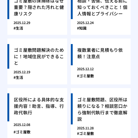
ゴミ屋敷の床掃除はなぜ
相談・苦情、伝える前に
重要？隠された汚れと健
知っておくべきこと！個
康リスク
人情報とプライバシー
2025.12.29
2025.12.24
生活
知識
ゴミ屋敷問題解決のため
複数業者に見積もり依
に！地域住民ができるこ
頼！注意点
と
2025.12.12
2025.12.19
ゴミ屋敷
生活
区役所による具体的な支
ゴミ屋敷問題、区役所は
援内容！助言、指導、行
頼りになる？相談窓口か
政代執行
ら強制代執行まで徹底解
説
2025.12.08
2025.11.28
ゴミ屋敷
ゴミ屋敷