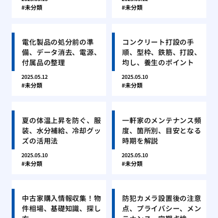
未分類
未分類
電化製品の処分前の準
コンクリート打設の手
備、データ消去、電源、
順、型枠、鉄筋、打設、
付属品の整理
均し、養生のポイント
2025.05.12
2025.05.10
未分類
未分類
夏の体温上昇を防ぐ、服
一軒家のメンテナンス頻
装、水分補給、冷却グッ
度、箇所別、目安となる
ズの活用法
時期を解説
2025.05.10
2025.05.10
未分類
未分類
中古家購入情報収集！物
防犯カメラ設置後の注意
件相場、基礎知識、探し
点、プライバシー、メン