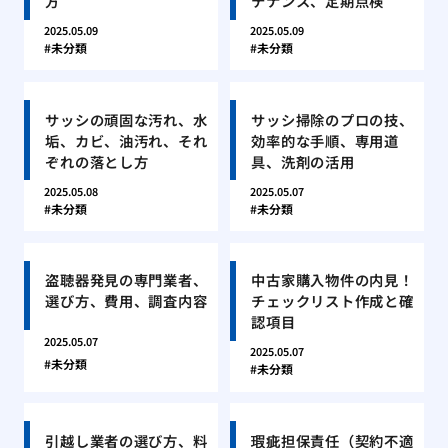
方
テナンス、定期点検
2025.05.09
2025.05.09
未分類
未分類
サッシの頑固な汚れ、水
サッシ掃除のプロの技、
垢、カビ、油汚れ、それ
効率的な手順、専用道
ぞれの落とし方
具、洗剤の活用
2025.05.08
2025.05.07
未分類
未分類
盗聴器発見の専門業者、
中古家購入物件の内見！
選び方、費用、調査内容
チェックリスト作成と確
認項目
2025.05.07
2025.05.07
未分類
未分類
引越し業者の選び方、料
瑕疵担保責任（契約不適