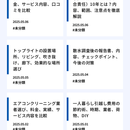
金、サービス内容、口コ
合責任）10年とは？内
ミを比較
容、範囲、注意点を徹底
解説
2025.05.06
2025.05.06
未分類
未分類
トップライトの設置場
散水調査後の報告書、内
所、リビング、吹き抜
容、チェックポイント、
け、廊下、効果的な場所
今後の対策
選び
2025.05.04
2025.05.05
未分類
未分類
エアコンクリーニング業
一人暮らし引越し費用の
者選び、料金、実績、サ
節約術、時期、業者、荷
ービス内容を比較
物、DIY
2025.05.02
2025.05.01
未分類
未分類