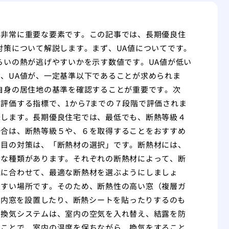
に非常に重要な要素です。この記事では、長期優良住
対策について解説します。まず、UA値についてです。
らいの熱が逃げやすいかを示す数値です。UA値が低い
、UA値が、一定基準以下であることが求められま
自身の居住地の基準を確認することが重要です。次
評価する指標で、1から7までの７段階で評価されま
味します。長期優良住宅では、最低でも、断熱等級４
場合は、断熱等級５や、６を取得することをおすすめ
つ目の対策は、「断熱材の選択」です。断熱材には、
々な種類があります。それぞれの断熱材によって、断
能に合わせて、最適な断熱材を選ぶようにしましょ
やすい場所です。そのため、断熱性の高い窓（複層ガ
、内窓を設置したり、断熱シートを貼ったりするのも
。換気システムは、室内の空気を入れ替え、結露を防
ることで、室内の温度を保ちながら、換気をすること