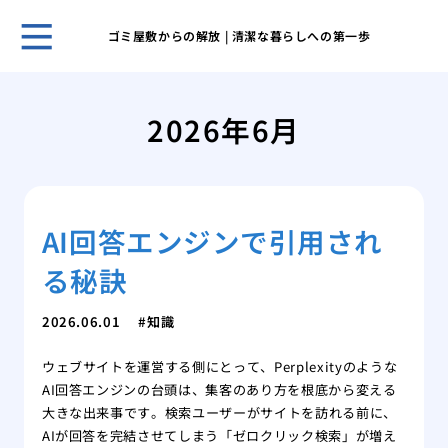
ゴミ屋敷からの解放 | 清潔な暮らしへの第一歩
ゴミ
と習
2026年6月
ゴミ
する
ゴミ
きの
AI回答エンジンで引用され
ゴミ
気を
る秘訣
業者
する
2026.06.01
知識
業者
際の
ウェブサイトを運営する側にとって、Perplexityのような
業者
AI回答エンジンの台頭は、集客のあり方を根底から変える
際の
大きな出来事です。検索ユーザーがサイトを訪れる前に、
AIが回答を完結させてしまう「ゼロクリック検索」が増え