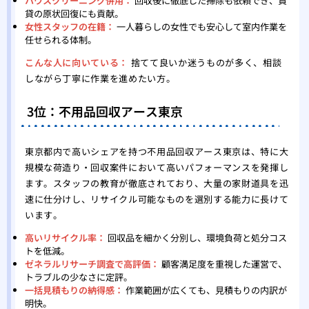
ハウスクリーニング併用：
回収後に徹底した掃除も依頼でき、賃
貸の原状回復にも貢献。
女性スタッフの在籍：
一人暮らしの女性でも安心して室内作業を
任せられる体制。
こんな人に向いている：
捨てて良いか迷うものが多く、相談
しながら丁寧に作業を進めたい方。
3位：不用品回収アース東京
東京都内で高いシェアを持つ不用品回収アース東京は、特に大
規模な荷造り・回収案件において高いパフォーマンスを発揮し
ます。スタッフの教育が徹底されており、大量の家財道具を迅
速に仕分けし、リサイクル可能なものを選別する能力に長けて
います。
高いリサイクル率：
回収品を細かく分別し、環境負荷と処分コス
トを低減。
ゼネラルリサーチ調査で高評価：
顧客満足度を重視した運営で、
トラブルの少なさに定評。
一括見積もりの納得感：
作業範囲が広くても、見積もりの内訳が
明快。