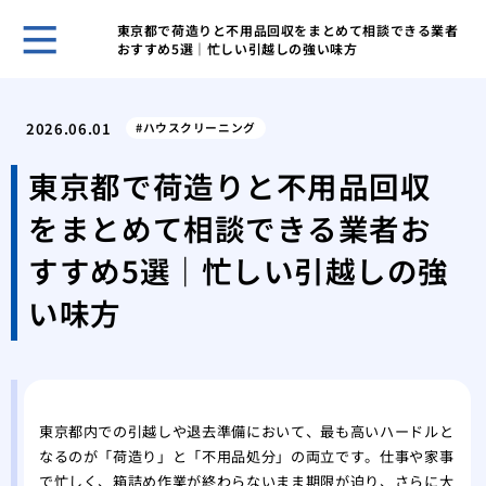
東京都で荷造りと不用品回収をまとめて相談できる業者
おすすめ5選｜忙しい引越しの強い味方
ゴミ
と習
2026.06.01
ハウスクリーニング
ゴミ
する
東京都で荷造りと不用品回収
ゴミ
をまとめて相談できる業者お
きの
ゴミ
すすめ5選｜忙しい引越しの強
気を
い味方
業者
する
業者
際の
業者
東京都内での引越しや退去準備において、最も高いハードルと
際の
なるのが「荷造り」と「不用品処分」の両立です。仕事や家事
で忙しく、箱詰め作業が終わらないまま期限が迫り、さらに大