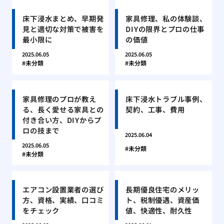
床下浸水まとめ、早期発
家具修理、私の体験談、
見と適切な対策で被害を
DIYの限界とプロの仕事
最小限に
の価値
2025.06.05
2025.06.05
未分類
未分類
家具修理のプロが教え
床下浸水トラブル事例、
る、長く愛せる家具との
契約、工事、費用
付き合い方、DIYからプ
ロの技まで
2025.06.04
2025.06.05
未分類
未分類
エアコン設置業者の選び
長期優良住宅のメリッ
方、資格、実績、口コミ
ト、税制優遇、資産価
をチェック
値、快適性、耐久性