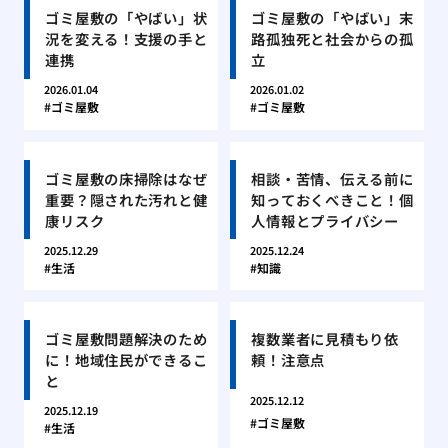
ゴミ屋敷の「やばい」状
ゴミ屋敷の「やばい」末
況を変える！支援の手と
路孤独死と社会からの孤
連携
立
2026.01.04
2026.01.02
ゴミ屋敷
ゴミ屋敷
ゴミ屋敷の床掃除はなぜ
相談・苦情、伝える前に
重要？隠された汚れと健
知っておくべきこと！個
康リスク
人情報とプライバシー
2025.12.29
2025.12.24
生活
知識
ゴミ屋敷問題解決のため
複数業者に見積もり依
に！地域住民ができるこ
頼！注意点
と
2025.12.12
2025.12.19
ゴミ屋敷
生活