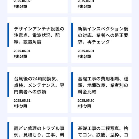
2025.06.02
2025.06.01
未分類
未分類
デザインアンテナ設置の
新築インスペクション後
注意点、電波状況、配
の対応、業者への是正要
線、設置角度
求、再チェック
2025.06.01
2025.06.01
未分類
未分類
台風後の24時間換気、
基礎工事の費用相場、種
点検、メンテナンス、専
類、地盤改良、業者別の
門業者への依頼
料金比較
2025.05.31
2025.05.30
未分類
未分類
雨どい修理のトラブル事
基礎工事の工程写真、捨
例、見積もり、工事、料
てコン、鉄筋、型枠、コ