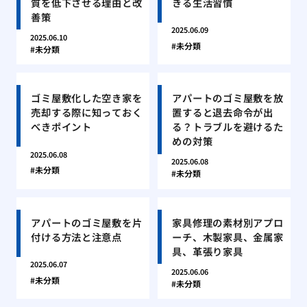
質を低下させる理由と改
きる生活習慣
善策
2025.06.09
2025.06.10
未分類
未分類
ゴミ屋敷化した空き家を
アパートのゴミ屋敷を放
売却する際に知っておく
置すると退去命令が出
べきポイント
る？トラブルを避けるた
めの対策
2025.06.08
2025.06.08
未分類
未分類
アパートのゴミ屋敷を片
家具修理の素材別アプロ
付ける方法と注意点
ーチ、木製家具、金属家
具、革張り家具
2025.06.07
2025.06.06
未分類
未分類