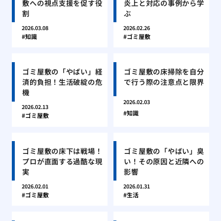
敷への視点支援を促す役
炎上と対応の事例から学
割
ぶ
2026.03.08
2026.02.26
知識
ゴミ屋敷
ゴミ屋敷の「やばい」経
ゴミ屋敷の床掃除を自分
済的負担！生活破綻の危
で行う際の注意点と限界
機
2026.02.03
2026.02.13
知識
ゴミ屋敷
ゴミ屋敷の床下は戦場！
ゴミ屋敷の「やばい」臭
プロが直面する過酷な現
い！その原因と近隣への
実
影響
2026.02.01
2026.01.31
ゴミ屋敷
生活