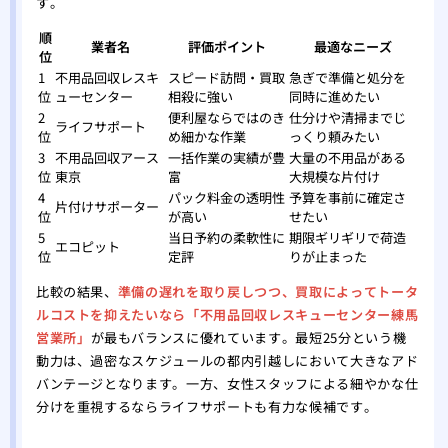
す。
順
業者名
評価ポイント
最適なニーズ
位
1
不用品回収レスキ
スピード訪問・買取
急ぎで準備と処分を
位
ューセンター
相殺に強い
同時に進めたい
2
便利屋ならではのき
仕分けや清掃までじ
ライフサポート
位
め細かな作業
っくり頼みたい
3
不用品回収アース
一括作業の実績が豊
大量の不用品がある
位
東京
富
大規模な片付け
4
パック料金の透明性
予算を事前に確定さ
片付けサポーター
位
が高い
せたい
5
当日予約の柔軟性に
期限ギリギリで荷造
エコピット
位
定評
りが止まった
比較の結果、
準備の遅れを取り戻しつつ、買取によってトータ
ルコストを抑えたいなら「不用品回収レスキューセンター練馬
営業所」
が最もバランスに優れています。最短25分という機
動力は、過密なスケジュールの都内引越しにおいて大きなアド
バンテージとなります。一方、女性スタッフによる細やかな仕
分けを重視するならライフサポートも有力な候補です。